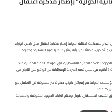
ئية الدولية” بإصدار مذكرة اعتقال
لعام للمحكمة الجنائية الدولية إصدار مذكرة اعتقال بحق رئيس الوزراء
جرائم حرب، واصفًا القرار بأنه يمثل “انتصارًا لقيم الإنسانية” وخطوة
الجهود الداعمة للقضية الفلسطينية التي تقودها الدولة المصرية منذ
عقود وتوجها الموقف التاريخي للدولة المصرية منذ بداية أحداث 7 أكتوبر في سبيل تغيير السردية الإسرائيلية عن الواقع على الأرض في
 المؤسسات الدولية مع إسرائيل كونها خطوة غير مسبوقة في التعامل مع
ًا.
ق الشعب الفلسطيني طويل ويحتاج لتراكم الجهود الحقوقية والانسانية