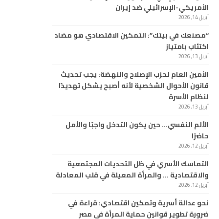
الأمريكي-الإسرائيلي ضد إيران
أبريل 14, 2026
“مصنعك في بيتك”: التمكين الاقتصادي هو مضاد
اكتئاب بامتياز
أبريل 13, 2026
الأمين العام لحزب الإصلاح والنهضة: يجب تحديث
قانون الأحوال الشخصية لأنه أصبح يشكل تهديدًا
لنظام الأسرة
أبريل 13, 2026
الألم النفسي… حين يكون التدخل واجبًا والأمل
حاضرًا
أبريل 12, 2026
التماسك الأسري في ظل التحديات المجتمعية
والاقتصادية … والمرأة المعيلة في قلب المعادلة
أبريل 12, 2026
نحو عدالة أسرية وتمكين اقتصادي: قراءة في
ضرورة تطوير قوانين حماية المرأة في مصر