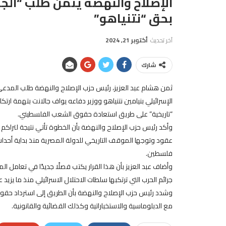
الإصلاح والنهضة يثمن طلب “الجنا
بحق “نتنياهو”
آخر تحديث
أكتوبر 21, 2024
شارك
ثمن هشام عبد العزيز، رئيس حزب الإصلاح والنهضة طلب المدعي ا
الإسرائيلي بنيامين نتنياهو ووزير دفاعه يواف جالانت بتهمة ارتكاب 
“تاريخية” على طريق استعادة حقوق الشعب الفلسطيني.
وأكد رئيس حزب الإصلاح والنهضة بأن الخطوة تأتي نتيجة لتراكم 
فلسطين.
وأضاف عبد العزيز بأن هذا القرار يكتب فصلًا جديدًا في تعامل
جرائم الحرب التي ترتكبها سلطات الاحتلال الاسرائيلي منذ ما يزيد عن 75 عام
وشدد رئيس حزب الإصلاح والنهضة بأن الطريق إلى استرداد حقو
مع الدبلوماسية والاستخباراتية وكذلك القضائية والقانونية.