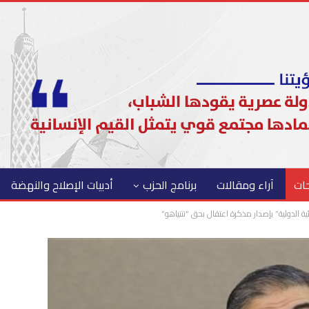
حات
آراء ومقالات
برنامج الحزب
أدبيات الإصلاح والنهضة
ة الدولية” بإصدار مذكرة اعتقال بحق “نتنياهو”