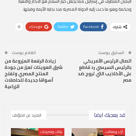
اليمين المتطرف في إسرائيل مما يجعل خيار السلام هو الأكثر واقعية
وحكمة وهو ما دعت إليه الدولة المصرية منذ بداية الأزمة وقبلها.
Google+
Twitter
Facebook
شارك
السابق بوست
القادم بوست
اتصال الرئيس الأمريكي
زيادة الرقعة المزروعة من
بالرئيس السيسي رد قاطع
شرق العوينات تعزز من جودة
على الأكاذيب التي تروج ضد
المنتج المصري وتفتح
مصر
أسواقا جديدة للحاصلات
الزراعية
قد يعجبك ايضا
المزيد عن المؤلف
آراء ومقالات
بيانات وتصريحات