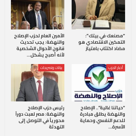
“مصنعك في بيتك”:
الأمين العام لحزب الإصلاح
التمكين الاقتصادي هو
والنهضة: يجب تحديث
مضاد اكتئاب بامتياز
قانون الأحوال الشخصية
لأنه أصبح يشكل…
أخبار الحزب
بيانات وتصريحات
“حياتنا غالية”.. الإصلاح
رئيس حزب الإصلاح
والنهضة يطلق مبادرة
والنهضة: مصر لعبت دوراً
للدعم النفسي وحماية
محورياً في التوصل إلى
الأسرة…
التهدئة