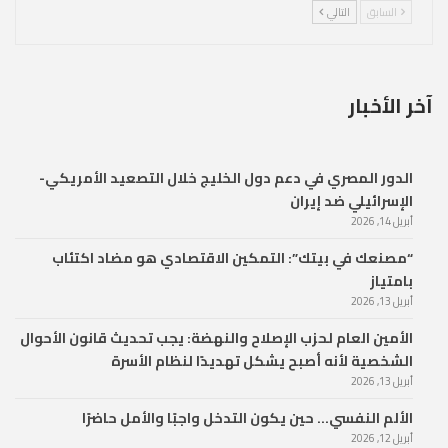
السابق
التالي
آخر الأخبار
الدور المصري في دعم دول الخليج خلال التصعيد الأمريكي-
الإسرائيلي ضد إيران
أبريل 14, 2026
“مصنعك في بيتك”: التمكين الاقتصادي هو مضاد اكتئاب
بامتياز
أبريل 13, 2026
الأمين العام لحزب الإصلاح والنهضة: يجب تحديث قانون الأحوال
الشخصية لأنه أصبح يشكل تهديدًا لنظام الأسرة
أبريل 13, 2026
الألم النفسي… حين يكون التدخل واجبًا والأمل حاضرًا
أبريل 12, 2026