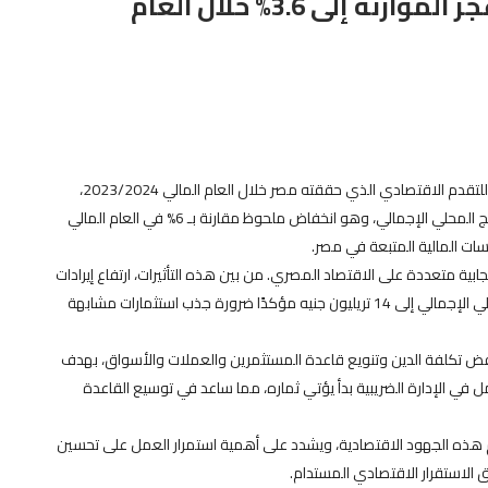
الإصلاح والنهضة يشيد بتقليص عجز الموازنة إلى 3.6% خلال العام
أعرب هشام عبد العزيز، رئيس حزب الإصلاح والنهضة، عن تقديره للتقدم الاقتصادي الذي حققته مصر خلال العام المالي 2023/2024،
مشيدًا بالجهود المبذولة لتقليص عجز الموازنة إلى 3.6% من الناتج المحلي الإجمالي، وهو انخفاض ملحوظ مقارنة بـ 6% في العام المالي
سات المالية المتبعة في مصر.
جابية متعددة على الاقتصاد المصري. من بين هذه التأثيرات، ارتفاع إيرادات
الموازنة بنسبة 60% لتصل إلى 870 مليار جنيه، وزيادة الناتج المحلي الإجمالي إلى 14 تريليون جنيه مؤكدًا ضرورة جذب استثمارات مشابهة
ض تكلفة الدين وتنويع قاعدة المستثمرين والعملات والأسواق، بهدف
ل في الإدارة الضريبية بدأ يؤتي ثماره، مما ساعد في توسيع القاعدة
عم هذه الجهود الاقتصادية، ويشدد على أهمية استمرار العمل على تحسين
ق الاستقرار الاقتصادي المستدام.