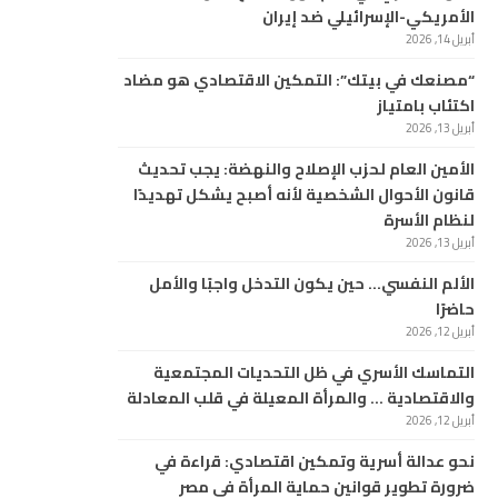
الأمريكي-الإسرائيلي ضد إيران
أبريل 14, 2026
“مصنعك في بيتك”: التمكين الاقتصادي هو مضاد
اكتئاب بامتياز
أبريل 13, 2026
الأمين العام لحزب الإصلاح والنهضة: يجب تحديث
قانون الأحوال الشخصية لأنه أصبح يشكل تهديدًا
لنظام الأسرة
أبريل 13, 2026
الألم النفسي… حين يكون التدخل واجبًا والأمل
حاضرًا
أبريل 12, 2026
التماسك الأسري في ظل التحديات المجتمعية
والاقتصادية … والمرأة المعيلة في قلب المعادلة
أبريل 12, 2026
نحو عدالة أسرية وتمكين اقتصادي: قراءة في
ضرورة تطوير قوانين حماية المرأة في مصر