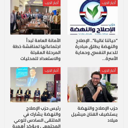
أخبار الحزب
أخبار الحزب
“حياتنا غالية”.. الإصلاح
الأمانة العامة تبدأ
والنهضة يطلق مبادرة
اجتماعاتها لمناقشة خطة
للدعم النفسي وحماية
المرحلة المقبلة
الأسرة…
والاستعداد للمحليات
أخبار الحزب
أخبار الحزب
حزب الإصلاح والنهضة
رئيس حزب الإصلاح
يستضيف الفنان ميشيل
والنهضة يشارك في
ميلاد
الملتقى السادس للوعي
المجتمعي ويؤكد أهمية