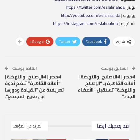
تويتر |
https://twitter.com/eslahnahda
يوتيوب |
http://youtube.com/eslahnahda
انستجرام |
https://instagram.com/eslahnahda
Google+
Twitter
Facebook
شارك
السابق بوست
القادم بوست
#مصر | #الاصلاح_والنهضة |
#مصر | #الإصلاح_والنهضة |
أمانة القاهرة بـ “الإصلاح
“أمانة القاهرة” تنظم ندوة
والنهضة” تستقبل “الأعضاء
تعريفية عن “القيادة ودورها
الجدد”
في تغيير المجتمع”.
قد يعجبك ايضا
المزيد عن المؤلف