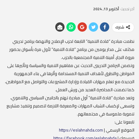
آخر تحديث
أكتوبر 13, 2024
شارك
نظمت مبادرة “قادة التنمية” التابعة لحزب الإصلاح والنهضة برنامج تدريبي
مكثف على مدار يومين من برنامج “قادة التنمية” لأول مرة بأسوان بحضور
مروة النجار، أمينة التنمية المجتمعية بالحزب.
وتضمن البرنامج التدريبى الحديث عن مفاهيم التنمية والسياسة وتأثيرها على
المواطن والتطرق لأهداف التنمية المستدامة وأثرها في بناء الجمهورية
الجديدة مع تعلم مهارات القيادة وإدارة المشروعات والتواصل مع المواطنين،
كما تضمنت المحاضرة العديد من ورش العمل.
وتعد مبادرة “قادة التنمية” أول مبادرة تهتم بالجانبين السياسي والتنموي،
وتسعى لإكساب الشباب المهارات والمعرفة اللازمة لتصميم وتنفيذ مشاريع
تنموية ملموسة في مجتمعاتهم.
تابعونا على:
الموقع الرسمي |
https://eslahnahda.com
فيسبوك |
https://facebook.com/eslahnahda