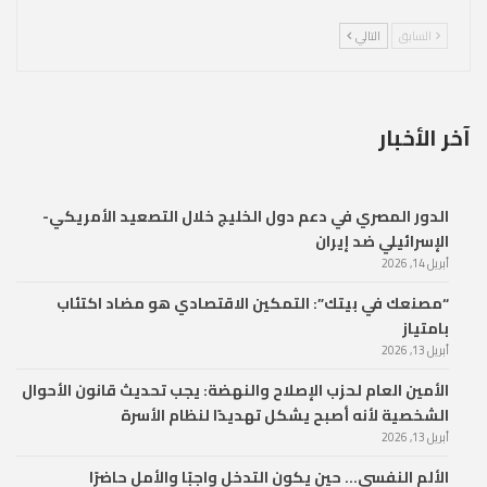
السابق
التالي
آخر الأخبار
الدور المصري في دعم دول الخليج خلال التصعيد الأمريكي-
الإسرائيلي ضد إيران
أبريل 14, 2026
“مصنعك في بيتك”: التمكين الاقتصادي هو مضاد اكتئاب
بامتياز
أبريل 13, 2026
الأمين العام لحزب الإصلاح والنهضة: يجب تحديث قانون الأحوال
الشخصية لأنه أصبح يشكل تهديدًا لنظام الأسرة
أبريل 13, 2026
الألم النفسي… حين يكون التدخل واجبًا والأمل حاضرًا