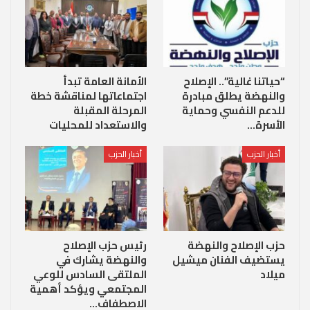
“حياتنا غالية”.. الإصلاح
الأمانة العامة تبدأ
والنهضة يطلق مبادرة
اجتماعاتها لمناقشة خطة
للدعم النفسي وحماية
المرحلة المقبلة
الأسرة…
والاستعداد للمحليات
أخبار الحزب
أخبار الحزب
حزب الإصلاح والنهضة
رئيس حزب الإصلاح
يستضيف الفنان ميشيل
والنهضة يشارك في
ميلاد
الملتقى السادس للوعي
المجتمعي ويؤكد أهمية
الاصطفاف…