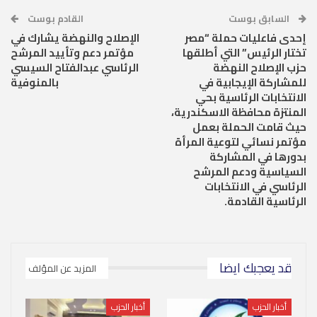
السابق بوست
القادم بوست
إحدى فاعليات حملة “مصر
الإصلاح والنهضة يشارك في
تختار الرئيس” التي أطلقها
مؤتمر دعم وتأييد المرشح
حزب الإصلاح النهضة
الرئاسي عبدالفتاح السيسي
للمشاركة الإيجابية في
بالمنوفية
الانتخابات الرئاسية بحي
المنتزة محافظة الاسكندرية،
حيث قامت الحملة بعمل
مؤتمر نسائي لتوعية المرأة
بدورها في المشاركة
السياسية ودعم المرشح
الرئاسي في الانتخابات
الرئاسية القادمة.
قد يعجبك ايضا
المزيد عن المؤلف
أخبار الحزب
أخبار الحزب