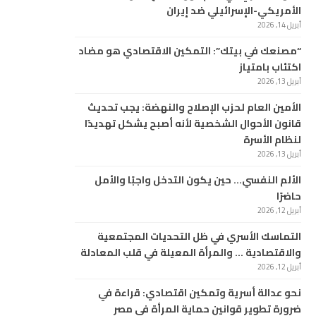
الأمريكي-الإسرائيلي ضد إيران
أبريل 14, 2026
“مصنعك في بيتك”: التمكين الاقتصادي هو مضاد
اكتئاب بامتياز
أبريل 13, 2026
الأمين العام لحزب الإصلاح والنهضة: يجب تحديث
قانون الأحوال الشخصية لأنه أصبح يشكل تهديدًا
لنظام الأسرة
أبريل 13, 2026
الألم النفسي… حين يكون التدخل واجبًا والأمل
حاضرًا
أبريل 12, 2026
التماسك الأسري في ظل التحديات المجتمعية
والاقتصادية … والمرأة المعيلة في قلب المعادلة
أبريل 12, 2026
نحو عدالة أسرية وتمكين اقتصادي: قراءة في
ضرورة تطوير قوانين حماية المرأة في مصر