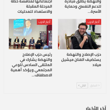
والنهضة يطلق مبادرة
اجتماعاتها لمناقشة خطة
للدعم النفسي وحماية
المرحلة المقبلة
الأسرة…
والاستعداد للمحليات
أخبار الحزب
أخبار الحزب
حزب الإصلاح والنهضة
رئيس حزب الإصلاح
يستضيف الفنان ميشيل
والنهضة يشارك في
ميلاد
الملتقى السادس للوعي
المجتمعي ويؤكد أهمية
الاصطفاف…
السابق
التالي
آخر الأخبار