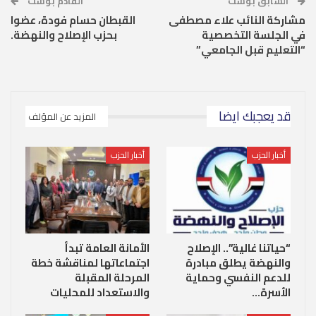
السابق بوست
القادم بوست
مشاركة النائب علاء مصطفى
القبطان حسام فودة، عضوا
في الجلسة التخصصية
بحزب الإصلاح والنهضة.
“التعليم قبل الجامعي”
قد يعجبك ايضا
المزيد عن المؤلف
أخبار الحزب
أخبار الحزب
“حياتنا غالية”.. الإصلاح
الأمانة العامة تبدأ
والنهضة يطلق مبادرة
اجتماعاتها لمناقشة خطة
للدعم النفسي وحماية
المرحلة المقبلة
الأسرة…
والاستعداد للمحليات