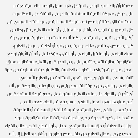
مضيفا بأن بناء الفرد الواعي المؤهل هو السبيل الوحيد لبناء مجتمع قادر
على خوض معركة التنمية المستدامة وقادر على الحفاظ على المكتسبات
المختلفة التي حققتها مصر تحت قيادة السيد الرئيس عبد الفتاح السيسي في
ظل الجمهورية الجديدة. وأشار عبد العزيز إلى أن ملف التعليم يمثل ركنا من
أركان الأمن القومي المجتمعي كما أنه ملف شديد الخطورة ويمس حياة
كل بيت مصري، فليس هناك بيت يخلو من فرد أو أكثر في مراحل التعليم،
سواء الجامعي أو ما قبل الجامعي أو الفني، مؤكدا على أنه آن الأوان لوضع
استراتيجية وطنية للتعليم تقوم على ردم الفجوة بين التعليم ومتطلبات سوق
العمل من جهة، وتواكب التطورات العالمية والتكنولوجية المتسارعة من جهة
ثانية، وتسعى للتوازن بين صور التعليم المختلفة من التعليم الأساسي
والجامعي والفني من جهة ثالثة. وحذر رئيس حزب الإصلاح والنهضة من أنه
أي تأخر في التحرك على ملف التعليم سيفوت على مصر فرصة الاستفادة من
أهم مواردها وهو العامل البشري، وسيدفع في اتجاه ضعف الوعي
المجتمعي والذي يجعل المجتمع فريسة للأفكار المتطرفة أو المنحرفة،
مشددا على ضرورة دعوة جميع الأطراف لصياغة تلك الاستراتيجية، سواء
الوزارات المعنية أو مؤسسات المجتمع المدني، أو القطاع الخاص بجانب الخبراء
المصريين في مجال التعليم من داخل مصر وخارجها. وأشار عبد العزيز إلى أنه