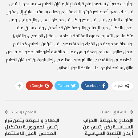
لو أرادت مصر أن تستعيد زمام قيادة الإقليم فإن التعليم هو سلاحها الرئيس
في ذلك، وهو أحد عناصر قوتها الناعمة التي وصلت به وقت سابق إلى عقول
وقلوب الملايين ليس في مصر ولكن في محيطها العربي والإفريقي. ومن
الجدير بالذكر أن حزب الإصلاح والنهضة كان قد أعد في وقت سابق ملفا
متكاملا عن التعليم بصوره المختلفة (الجامعي، وقبل الجامعي، والفني)
بواسطة مجموعة من الخبراء والمتخصصين في شؤون التعليم، كما قام
بعمل صالون سياسي وعدة ورش عمل لمناقشة أطروحاته بحضور لفيف من
الأكاديميين والتنفيذيين والتشريعيين وذلك في إطار بلورة رؤيته بشأن التعليم
والتي يستعد لطرحها على مائدة الحوار الوطني.
Google+
Twitter
Facebook
شارك
السابق بوست
القادم بوست
الإصلاح والنهضة: الأحزاب
الإصلاح والنهضة يثمن قرار
السياسية ركن رئيس من
رئيس الجمهورية بتشكيل
أركان التنمية السياسية،
المجلس الأعلى للاستثمار