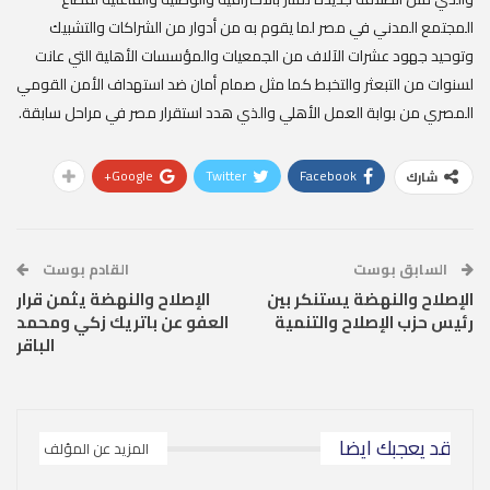
المجتمع المدني في مصر لما يقوم به من أدوار من الشراكات والتشبيك
وتوحيد جهود عشرات الآلاف من الجمعيات والمؤسسات الأهلية التي عانت
لسنوات من التبعثر والتخبط كما مثل صمام أمان ضد استهداف الأمن القومي
المصري من بوابة العمل الأهلي والذي هدد استقرار مصر في مراحل سابقة.
Google+
Twitter
Facebook
شارك
السابق بوست
القادم بوست
الإصلاح والنهضة يستنكر بين
الإصلاح والنهضة يثمن قرار
رئيس حزب الإصلاح والتنمية
العفو عن باتريك زكي ومحمد
الباقر
قد يعجبك ايضا
المزيد عن المؤلف