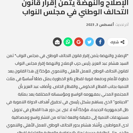
الإصلاح والنهضة يثمن إقرار قانون
التحالف الوطني في مجلس النواب
آخر تحديث
أغسطس 3, 2023
شارك
*الإصلاح والنهضة يثمن إقرار قانون التحالف الوطني في مجلس النواب* ثمن
السيد هشام عبد العزيز، رئيس حزب الإصلاح والنهضة إقرار مجلس النواب
لقانون التحالف الوطني للعمل الأهلي والتنموي مؤكدًا إن هذا القانون يعد
خطوة للأمام ودفعة قوية لقطاع بالغ الخطورة يمثل ضلعًا أساسيًا في مثلث
التنمية بجانب القطاع الحكومي والقطاع الخاص. وأضاف عبد العزيز بأن
المجتمع المدني بمفهومه الواسع ومؤسساته المختلفة يعد بمثابة
“الدينامو” الذي يساهم بشكل رئيسي في تحقيق أهداف الدولة التنموية في
ظل الجمهورية الجديدة، مؤكدًا أنه لا غنى عن دور هذا القطاع في تحويل
مستهدفات التنمية إلى حقيقة واقعة لما له من انتشار واسع ومصداقية
لدى المواطنين. وأشاد هشام بدور التحالف الوطني للعمل الأهلي والتنموي
والذي مثل انطلاقة جديدة تمتاز بالاحترافية والوطنية والفاعلية لقطاع