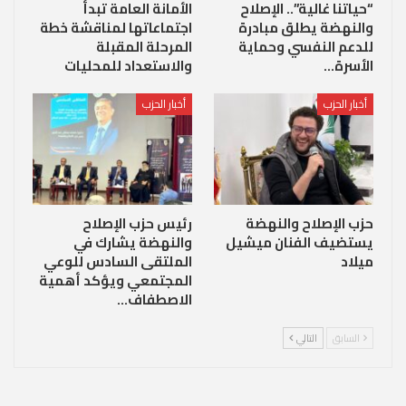
“حياتنا غالية”.. الإصلاح
الأمانة العامة تبدأ
والنهضة يطلق مبادرة
اجتماعاتها لمناقشة خطة
للدعم النفسي وحماية
المرحلة المقبلة
الأسرة…
والاستعداد للمحليات
أخبار الحزب
أخبار الحزب
حزب الإصلاح والنهضة
رئيس حزب الإصلاح
يستضيف الفنان ميشيل
والنهضة يشارك في
ميلاد
الملتقى السادس للوعي
المجتمعي ويؤكد أهمية
الاصطفاف…
السابق
التالي