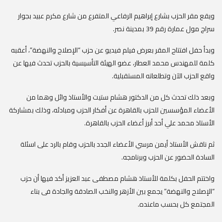
ويقع مقر الحزب بشارع إبراهيم الرفاعي المتفرع من شارع مكرم عبيد بجوار
سراج مول عمارة رقم 39 بمدينة نصر.
وبدأ حفل افتتاح المقر بعرض فيلم فيديو عن حزب “الإصلاح والنهضة”، أعقبه
كلمة للمهندس محمد العطار، عضو الهيئة التأسيسية بالحزب تحدث فيها عن
واقع الحزب الآن وتطلعاته المستقبلية.
وبعد ذلك تحدث كل من الدكتور هشام ستيت والأستاذ وائل وهما من
الأعضاء المؤسسين للحزب بالقاهرة عن أفكار الحزب ومبادئه، وذلك بمشاركة
الأستاذ محمد علي أحد أبرز أعضاء الحزب بالقاهرة.
ثم ناقش الأستاذ أيمن مرسي الأعضاء الجدد بالحزب وقام بالرد على اسئلة
السادة الحضور عن الحزب وبرنامجه.
واختتم الحفل بكلمة للأستاذ هشام مصطفى عبد العزيز أكد فيها أن حزب
“الإصلاح والنهضة” يجمع بين الأزهر والنخب الصادقة والجادة فى بناء
المجتمع كل بحسب ماعنده.