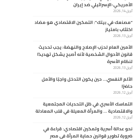
الأمريكي-الإسرائيلي ضد إيران
أبريل 14, 2026
“مصنعك في بيتك”: التمكين الاقتصادي هو مضاد
اكتئاب بامتياز
أبريل 13, 2026
الأمين العام لحزب الإصلاح والنهضة: يجب تحديث
قانون الأحوال الشخصية لأنه أصبح يشكل تهديدًا
لنظام الأسرة
أبريل 13, 2026
الألم النفسي… حين يكون التدخل واجبًا والأمل
حاضرًا
أبريل 12, 2026
التماسك الأسري في ظل التحديات المجتمعية
والاقتصادية … والمرأة المعيلة في قلب المعادلة
أبريل 12, 2026
نحو عدالة أسرية وتمكين اقتصادي: قراءة في
ضرورة تطوير قوانين حماية المرأة في مصر