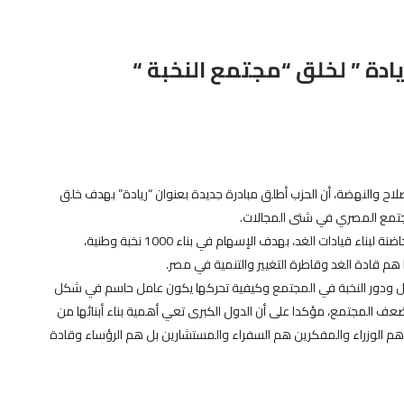
ادة ” لخلق “مجتمع النخبة “
 والنهضة، أن الحزب أطلق مبادرة جديدة بعنوان “ريادة” بهدف خلق
جتمع المصري في شتى المجالات.
وأوضح مصطفى أن مبادرة “ريادة” ستعمل على توفير البيئة الحاضنة لبناء قيادات الغد، بهدف الإسهام في بناء 1000 نخبة وطنية،
هم قادة الغد وقاطرة التغيير والتنمية في مصر.
كل ودور النخبة في المجتمع وكيفية تحركها يكون عامل حاسم في شكل
 المجتمع، مؤكدا على أن الدول الكبرى تعي أهمية بناء أبنائها من
هم الوزراء والمفكرين هم السفراء والمستشارين بل هم الرؤساء وقادة