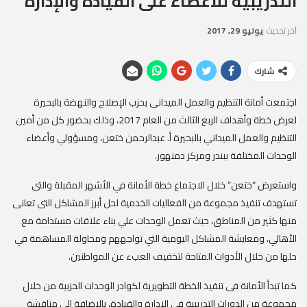
التدريبية للأعضاء على القيادة والإدارة
آخر تحديث
يوليو 29, 2017
شارك
اجتمعت أمانة التنظيم والعمل الميدانى بحزب الإصلاح والنهضة بالبحيرة
لعرض خطة وأهداف الربع الثالث من العام 2017، وذلك بحضور كل من أمين
التنظيم والعمل الميداني بالبحيرة أ. عبدالرحمن ختعن، ومسؤولي وأعضاء
الوحدات المختلفة ببندر ومركز دمنهور.
واستعرض “ختعن” خلال الاجتماع خطة الأمانة في الأشهر المقبلة والتى
تستهدف تنفيذ مجموعة من الفعاليات الخدمية
لحل أبرز المشاكل التى تعانى
منها كثير من المناطق، حيث تعمل الوحدات علي بناء علاقات مستدامة مع
الأهالي، ومعايشة المشاكل اليومية التي تواجههم ومحاولة المساهمة في
حلها من خلال الأدوات المتاحة لتخفيف العبء عن المواطنين.
كما تبدأ الأمانة فى تنفيذ الخطة التطويرية لكوادر الوحدات الحزبية من خلال
مجموعة من الدورات التدريبية في الإدارة والقيادة، بالإضافة إلي مناقشة