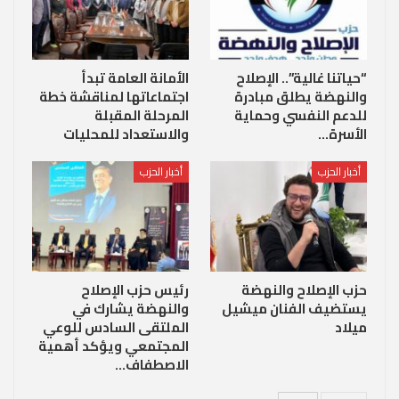
“حياتنا غالية”.. الإصلاح
الأمانة العامة تبدأ
والنهضة يطلق مبادرة
اجتماعاتها لمناقشة خطة
للدعم النفسي وحماية
المرحلة المقبلة
الأسرة…
والاستعداد للمحليات
أخبار الحزب
أخبار الحزب
حزب الإصلاح والنهضة
رئيس حزب الإصلاح
يستضيف الفنان ميشيل
والنهضة يشارك في
ميلاد
الملتقى السادس للوعي
المجتمعي ويؤكد أهمية
الاصطفاف…