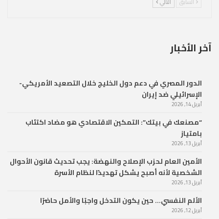
السابق
التالي
آخر الأخبار
الدور المصري في دعم دول الخليج خلال التصعيد الأمريكي-
الإسرائيلي ضد إيران
أبريل 14, 2026
“مصنعك في بيتك”: التمكين الاقتصادي هو مضاد اكتئاب
بامتياز
أبريل 13, 2026
الأمين العام لحزب الإصلاح والنهضة: يجب تحديث قانون الأحوال
الشخصية لأنه أصبح يشكل تهديدًا لنظام الأسرة
أبريل 13, 2026
الألم النفسي… حين يكون التدخل واجبًا والأمل حاضرًا
أبريل 12, 2026