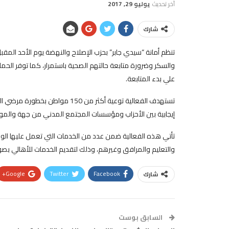
آخر تحديث
يوليو 29, 2017
شارك
تنظم أمانة “سيدي جابر” بحزب الإصلاح وا
لنهضة يوم الأحد المقب
والسكر وضرورة متابعة حالتهم الصحية باستمرار، كما توفر الح
علي بدء المتابعة.
تستهدف الفعالية توعية أكثر من 0
إيجابية بين الأحزاب ومؤسسات المجتمع المدني من جهة والمو
تأتي هذه الفعالية ضمن عدد من الخدمات التي تعمل عليها الوح
والتعليم والمرافق وغيرهم، وذلك لتقديم الخدمات للأهالي بص
Google+
Twitter
Facebook
شارك
السابق بوست