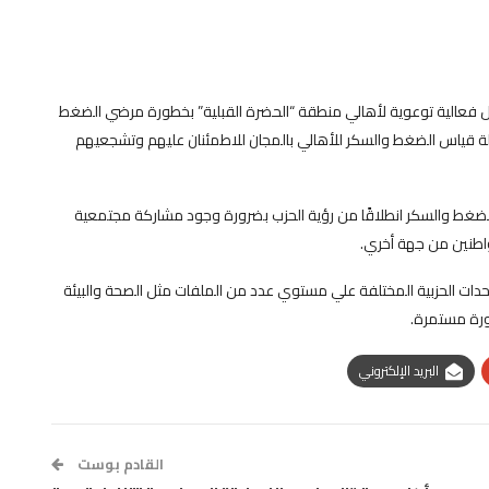
ل فعالية توعوية لأهالي منطقة “الحضرة القبلية” بخطورة مرضي الضغط
ملة قياس الضغط والسكر للأهالي بالمجان للاطمئنان عليهم وتشجعيهم
15 مواطن بخطورة مرضي الضغط والسكر انطلاقًا من رؤية الحزب بضرورة وجود مشاركة مجتمعية
اطنين من جهة أخري.
دات الحزبية المختلفة علي مستوي عدد من الملفات مثل الصحة والبيئة
ورة مستمرة.
البريد الإلكتروني
القادم بوست