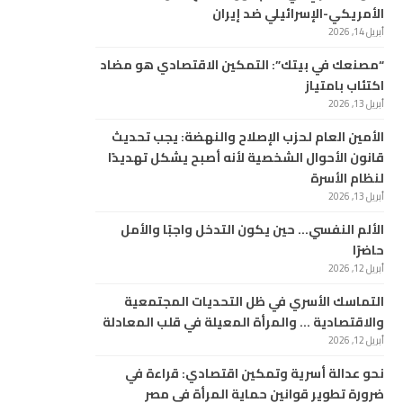
الأمريكي-الإسرائيلي ضد إيران
أبريل 14, 2026
“مصنعك في بيتك”: التمكين الاقتصادي هو مضاد
اكتئاب بامتياز
أبريل 13, 2026
الأمين العام لحزب الإصلاح والنهضة: يجب تحديث
قانون الأحوال الشخصية لأنه أصبح يشكل تهديدًا
لنظام الأسرة
أبريل 13, 2026
الألم النفسي… حين يكون التدخل واجبًا والأمل
حاضرًا
أبريل 12, 2026
التماسك الأسري في ظل التحديات المجتمعية
والاقتصادية … والمرأة المعيلة في قلب المعادلة
أبريل 12, 2026
نحو عدالة أسرية وتمكين اقتصادي: قراءة في
ضرورة تطوير قوانين حماية المرأة في مصر