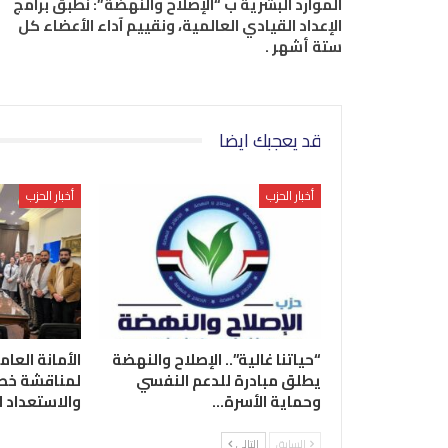
الموارد البشرية ب “الإصلاح والنهضة”: نطبق برامج
الإعداد القيادي العالمية، ونقييم آداء الأعضاء كل
ستة أشهر .
قد يعجبك ايضا
أخبار الحزب
أخبار الحزب
“حياتنا غالية”.. الإصلاح والنهضة
الأمانة العام
يطلق مبادرة للدعم النفسي
لمناقشة خطة
وحماية الأسرة…
والاستعداد 
السابق
التالي