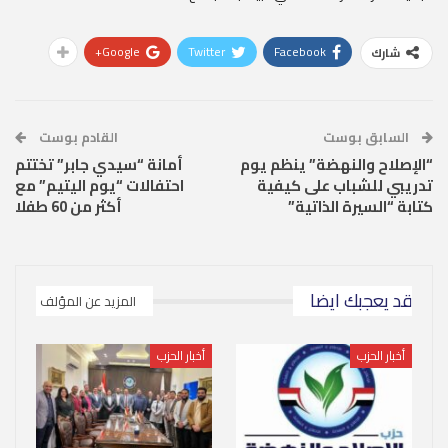
Google+
Twitter
Facebook
شارك
السابق بوست
القادم بوست
“الإصلاح والنهضة” ينظم يوم
أمانة “سيدي جابر” تختتم
تدريبي للشباب على كيفية
احتفالات “يوم اليتيم” مع
كتابة “السيرة الذاتية”
أكثر من 60 طفلا
قد يعجبك ايضا
المزيد عن المؤلف
أخبار الحزب
أخبار الحزب