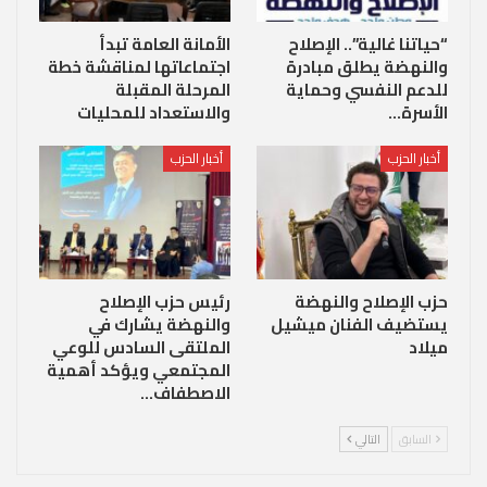
“حياتنا غالية”.. الإصلاح
الأمانة العامة تبدأ
والنهضة يطلق مبادرة
اجتماعاتها لمناقشة خطة
للدعم النفسي وحماية
المرحلة المقبلة
الأسرة…
والاستعداد للمحليات
أخبار الحزب
أخبار الحزب
حزب الإصلاح والنهضة
رئيس حزب الإصلاح
يستضيف الفنان ميشيل
والنهضة يشارك في
ميلاد
الملتقى السادس للوعي
المجتمعي ويؤكد أهمية
الاصطفاف…
السابق
التالي