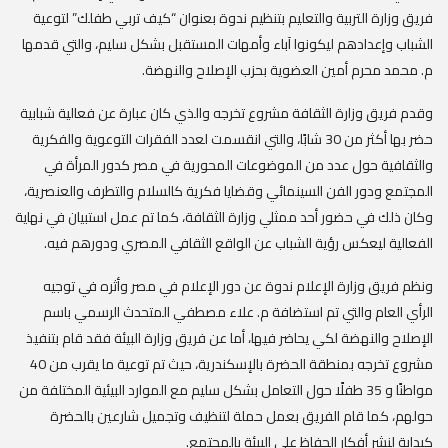
فريق وزارة ال
تربية والتعليم بتنظيم ندوة بعنوان “كيف تربي طفلك” لتوعية
الشباب وإعدادهم ليكونوا آباء وأمهات المستقبل بشكل سليم، والتي قدمها
م. محمد محرم أمين العضوية بحزب الإصلاح والنهضة.
وقدم فريق وزارة الثقافة مشروع تخرجه والذي كان عبارة عن فعالية شبابية
حضر بها أكثر من 30 شابًا، والتي انقسمت لعدد الفقرات التوعوية والفكرية
والثقافية حول عدد من الموضوعات المحورية في مصر كدور المرأة في
المجتمع ودور الفن السينمائي وقضايا فكرية كالسلام والتطرف والعنصرية،
وكان ذلك في حضور أحد ممثلي وزارة الثقافة، كما تم عمل استبيان في نهاية
الفعالية ليعكس رؤية الشباب عن الواقع الثقافي المصري ودورهم فيه.
ونظم فريق وزارة الإعلام ندوة عن دور الإعلام في مصر وأثره في توجيه
الرأي العام والتي تم استضافة م. علاء مصطفي المتحدث الرسمي باسم
الإصلاح والنهضة لكي يحاضر فيها، أما عن فريق وزارة البيئة فقد قام بتنفيذ
مشروع تخرجه بمنطقة الحضرة بالإسكندرية، حيث تم توعية ما يقرب من 40
مواطنًا و 35 طفلًا حول التعامل بشكل سليم مع الموارد البيئية المختلفة من
حولهم، كما قام الفريق بعمل حملة لتنظيف وتجميل شارعين بالحضرة
كبداية لنشر أفكار الحفاظ علي البيئة بالمجتمع.