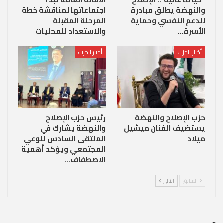
والنهضة يطلق مبادرة
اجتماعاتها لمناقشة خطة
للدعم النفسي وحماية
المرحلة المقبلة
الأسرة…
والاستعداد للمحليات
أخبار الحزب
أخبار الحزب
حزب الإصلاح والنهضة
رئيس حزب الإصلاح
يستضيف الفنان ميشيل
والنهضة يشارك في
ميلاد
الملتقى السادس للوعي
المجتمعي ويؤكد أهمية
الاصطفاف…
السابق
التالي