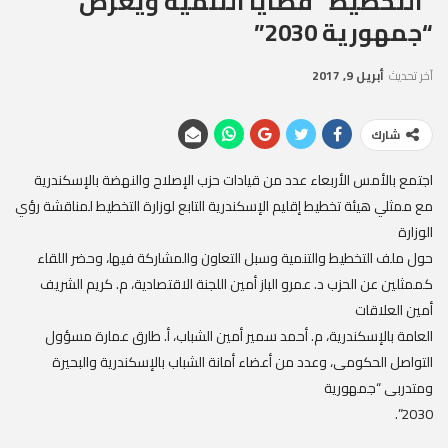
“التخطيط” قضايا التنمية ويعرض
“جمهورية 2030”
آخر تحديث
أبريل 9, 2017
شارك
اجتمع بالأمس الأربعاء عدد من قيادات حزب الإصلاح والنهضة بالإسكندرية
مع ممثلي هيئة تخطيط إقليم الإسكندرية التابع لوزارة التخطيط لمناقشة رؤي
الوزارة
حول ملف التخطيط والتنمية وسبل التعاون والمشاركة فيها، وحضر اللقاء
كممثلين عن الحزب د. عمرو الباز أمين اللجنة الاقتصادية، م. كريم الشريف
أمين العلاقات
العامة بالإسكندرية، م. أحمد سمير أمين الشباب، أ. طارق عمارة مسؤول
التواصل الحكومى، وعدد من أعضاء أمانة الشباب بالإسكندرية والبحيرة
ومتدربى “جمهورية
2030”.