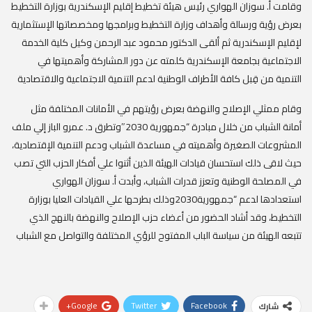
وقامت أ. سوزان الهواري رئيس هيئة تخطيط إقليم الإسكندرية بوزارة التخطيط
بعرض رؤية ورسالة وأهداف وزارة التخطيط وبرامجها ومخصصاتها الإستثمارية
لإقليم الإسكندرية ثم ألقى الدكتور محمود عبد الرحمن وكيل كلية الخدمة
الاجتماعية بجامعة الإسكندرية كلمته عن دور المشاركة وأهميتها في
التنمية من قِبل كافة الأطراف الوطنية لدعم التنمية الاجتماعية والاقتصادية
وقام ممثلي الإصلاح والنهضة بعرض رؤيتهم في الأمانات المختلفة مثل
أمانة الشباب من خلال مبادرة “جمهورية 2030″وتطرق د. عمرو الباز إلي ملف
المشروعات الصغيرة وأهميته في مساعدة الشباب ودعم التنمية الإقتصادية،
حيث لاقى ذلك استحسان قيادات الهيئة الذين أثنوا علي أفكار الحزب التي تصب
في المصلحة الوطنية وتعزز قدرات الشباب، وأبدت أ. سوزان الهواري
استعدادها لدعم “جمهورية2030وذلك بطرحها علي القيادات العليا بوزارة
التخطيط، وقد أشاد الحضور من أعضاء حزب الإصلاح والنهضة بالنهج الذي
تتبعه الهيئة من سياسة الباب المفتوح للرؤي المختلفة والتواصل مع الشباب
Google+
Twitter
Facebook
شارك