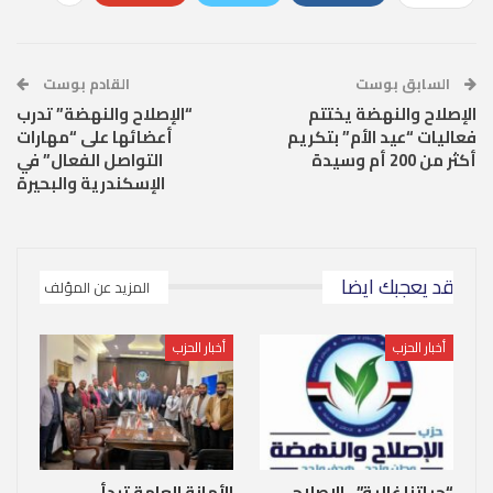
السابق بوست
القادم بوست
الإصلاح والنهضة يختتم
“الإصلاح والنهضة” تدرب
فعاليات “عيد الأم” بتكريم
أعضائها على “مهارات
أكثر من 200 أم وسيدة
التواصل الفعال” في
الإسكندرية والبحيرة
قد يعجبك ايضا
المزيد عن المؤلف
أخبار الحزب
أخبار الحزب
“حياتنا غالية”.. الإصلاح
الأمانة العامة تبدأ