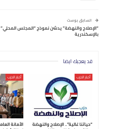
السابق بوست
“الإصلاح والنهضة” يدشن نموذج “المجلس المحلي”
بالإسكندرية
قد يعجبك ايضا
أخبار الحزب
أخبار الحزب
“حياتنا غالية”.. الإصلاح والنهضة
الأمانة العام