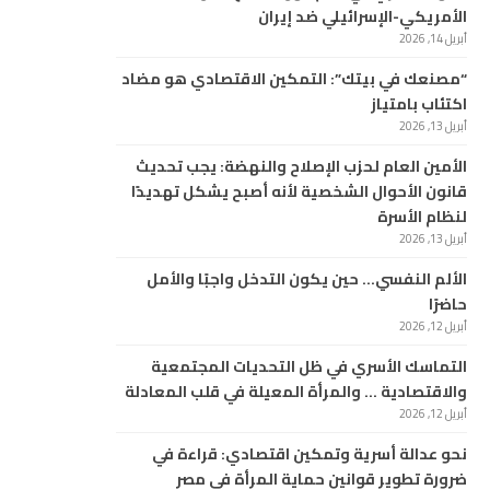
الأمريكي-الإسرائيلي ضد إيران
أبريل 14, 2026
“مصنعك في بيتك”: التمكين الاقتصادي هو مضاد
اكتئاب بامتياز
أبريل 13, 2026
الأمين العام لحزب الإصلاح والنهضة: يجب تحديث
قانون الأحوال الشخصية لأنه أصبح يشكل تهديدًا
لنظام الأسرة
أبريل 13, 2026
الألم النفسي… حين يكون التدخل واجبًا والأمل
حاضرًا
أبريل 12, 2026
التماسك الأسري في ظل التحديات المجتمعية
والاقتصادية … والمرأة المعيلة في قلب المعادلة
أبريل 12, 2026
نحو عدالة أسرية وتمكين اقتصادي: قراءة في
ضرورة تطوير قوانين حماية المرأة في مصر