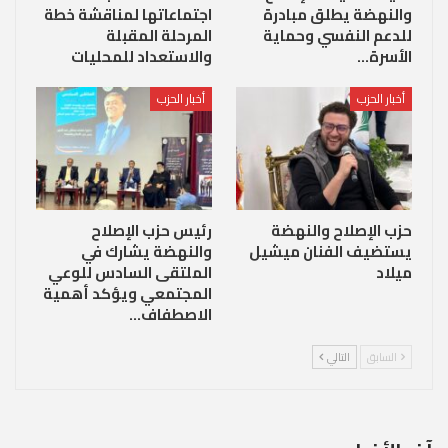
والنهضة يطلق مبادرة
اجتماعاتها لمناقشة خطة
للدعم النفسي وحماية
المرحلة المقبلة
الأسرة…
والاستعداد للمحليات
أخبار الحزب
أخبار الحزب
حزب الإصلاح والنهضة
رئيس حزب الإصلاح
يستضيف الفنان ميشيل
والنهضة يشارك في
ميلاد
الملتقى السادس للوعي
المجتمعي ويؤكد أهمية
الاصطفاف…
السابق
التالي