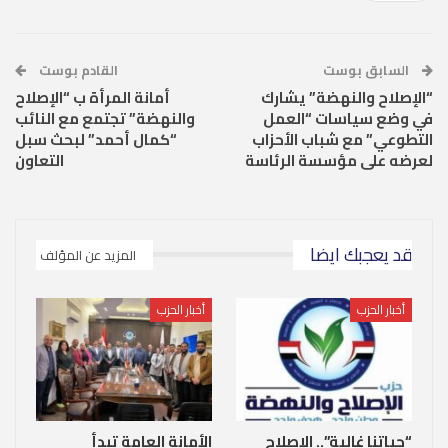
السابق بوست
القادم بوست
“الإصلاح والنهضة” يشارك
أمانة المرأة ب “الإصلاح
في وضع سياسات “العمل
والنهضة” تجتمع مع النائب
التطوعي” مع شباب الأحزاب
“كمال أحمد” لبحث سبل
لعرضه على مؤسسة الرئاسة
التعاون
قد يعجبك ايضا
المزيد عن المؤلف
أخبار الحزب
أخبار الحزب
“حياتنا غالية”.. الإصلاح
الأمانة العامة تبدأ