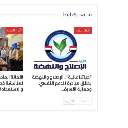
قد يعجبك ايضا
أخبار الحزب
أخبار الحزب
“حياتنا غالية”.. الإصلاح والنهضة
الأمانة العام
يطلق مبادرة للدعم النفسي
لمناقشة خطة
وحماية الأسرة…
والاستعداد 
السابق
التالي