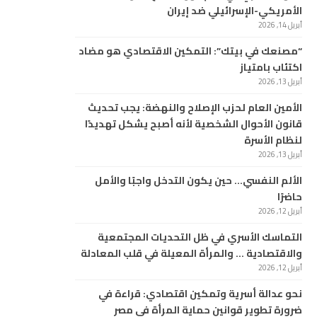
الأمريكي-الإسرائيلي ضد إيران
أبريل 14, 2026
“مصنعك في بيتك”: التمكين الاقتصادي هو مضاد
اكتئاب بامتياز
أبريل 13, 2026
الأمين العام لحزب الإصلاح والنهضة: يجب تحديث
قانون الأحوال الشخصية لأنه أصبح يشكل تهديدًا
لنظام الأسرة
أبريل 13, 2026
الألم النفسي… حين يكون التدخل واجبًا والأمل
حاضرًا
أبريل 12, 2026
التماسك الأسري في ظل التحديات المجتمعية
والاقتصادية … والمرأة المعيلة في قلب المعادلة
أبريل 12, 2026
نحو عدالة أسرية وتمكين اقتصادي: قراءة في
ضرورة تطوير قوانين حماية المرأة في مصر