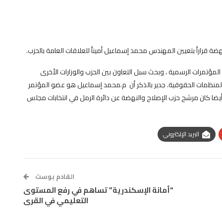
 قراراً بتعيين المهندس محمد إسماعيل أميناً للعلاقات العامة بالحزب.
 المؤتمرات الرسمية ، وبحث سبل التعاون بين الحزب والوزارات الأخرى
المنظمات الحقوقية. جدير بالذكر أن م.محمد إسماعيل هو عضو المؤتمر
ضا كان مرشح حزب الإصلاح والنهضة عن دائرة الرمل في انتخابات مجلس
البريد الإلكتروني
القادم بوست
“أمانة الإسكندرية” تساهم في رفع المستوى
التعليمي في القرى