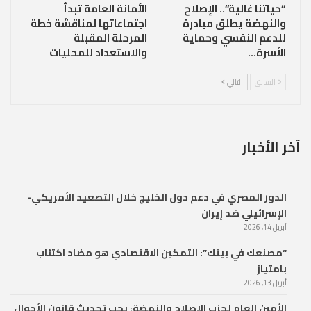
“حياتنا غالية”.. الإصلاح
الأمانة العامة تبدأ
والنهضة يطلق مبادرة
اجتماعاتها لمناقشة خطة
للدعم النفسي وحماية
المرحلة المقبلة
الأسرة…
والاستعداد للمحليات
السابق
التالي
آخر الأخبار
الدور المصري في دعم دول الخليج خلال التصعيد الأمريكي-
الإسرائيلي ضد إيران
أبريل 14, 2026
“مصنعك في بيتك”: التمكين الاقتصادي هو مضاد اكتئاب
بامتياز
أبريل 13, 2026
الأمين العام لحزب الإصلاح والنهضة: يجب تحديث قانون الأحوال