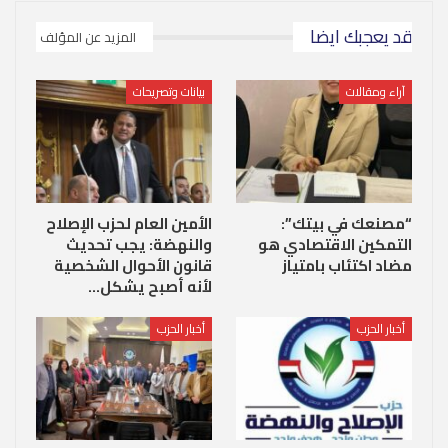
قد يعجبك ايضا
المزيد عن المؤلف
آراء ومقالات
بيانات وتصريحات
“مصنعك في بيتك”:
الأمين العام لحزب الإصلاح
التمكين الاقتصادي هو
والنهضة: يجب تحديث
مضاد اكتئاب بامتياز
قانون الأحوال الشخصية
لأنه أصبح يشكل…
أخبار الحزب
أخبار الحزب