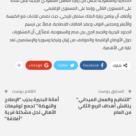
المصرية والسعودية يجعل من زيارة العاهل السعودي تاريخية ليس فقط
على المستوى الثنائي وإنما على المستوى الإقليمي
.
وأضاف أن برنامج زيارة الملك سلمان تاريخي، حيث تضمن لقاءات مع الكنيسة
والأزهر ومجلس النواب وعقد اتفاقات اقتصادية، فضلاً عن ترسيم
الحدود البحرية والجسر البري بين مصر والسعودية، لافتاً إلى أن المشاورات
حول الأوضاع الإقليمة والموقف من إيران وتركيا وسوريا والإسلاميين تعد
غاية في الأهمية
.
Google+
Twitter
Facebook
شارك
السابق بوست
القادم بوست
“التنظيم والعمل الميداني”
أمانة البحيرة بحزب “الإصلاح
يناقش أهداف الربع الثاني
والنهضة” تجمع توقيعات
من العام
الأهالي لحل مشكلة قرية
“أفلاقة”