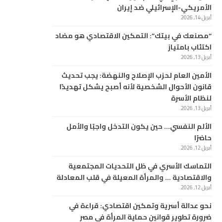
الأمريكي-الإسرائيلي ضد إيران
أبريل 14, 2026
“مصنعك في بيتك”: التمكين الاقتصادي هو مضاد
اكتئاب بامتياز
أبريل 13, 2026
الأمين العام لحزب الإصلاح والنهضة: يجب تحديث
قانون الأحوال الشخصية لأنه أصبح يشكل تهديدًا
لنظام الأسرة
أبريل 13, 2026
الألم النفسي… حين يكون التدخل واجبًا والأمل
حاضرًا
أبريل 12, 2026
التماسك الأسري في ظل التحديات المجتمعية
والاقتصادية … والمرأة المعيلة في قلب المعادلة
أبريل 12, 2026
نحو عدالة أسرية وتمكين اقتصادي: قراءة في
ضرورة تطوير قوانين حماية المرأة في مصر