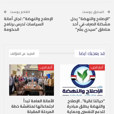
السابق بوست
القادم بوست
“الإصلاح والنهضة” يحل
الإصلاح والنهضة”: لجان أمانة
مشكلة الصرف في أحد
السياسات تدرس برنامج
مناطق “سيدي بشر”
الحكومة
قد يعجبك ايضا
المزيد عن المؤلف
أخبار الحزب
أخبار الحزب
“حياتنا غالية”.. الإصلاح
الأمانة العامة تبدأ
والنهضة يطلق مبادرة
اجتماعاتها لمناقشة خطة
للدعم النفسي وحماية
المرحلة المقبلة