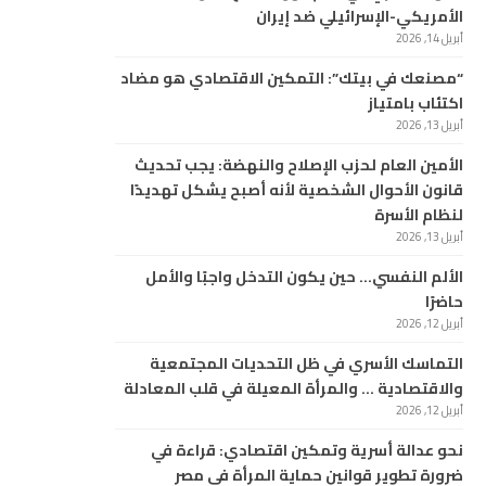
الأمريكي-الإسرائيلي ضد إيران
أبريل 14, 2026
“مصنعك في بيتك”: التمكين الاقتصادي هو مضاد
اكتئاب بامتياز
أبريل 13, 2026
الأمين العام لحزب الإصلاح والنهضة: يجب تحديث
قانون الأحوال الشخصية لأنه أصبح يشكل تهديدًا
لنظام الأسرة
أبريل 13, 2026
الألم النفسي… حين يكون التدخل واجبًا والأمل
حاضرًا
أبريل 12, 2026
التماسك الأسري في ظل التحديات المجتمعية
والاقتصادية … والمرأة المعيلة في قلب المعادلة
أبريل 12, 2026
نحو عدالة أسرية وتمكين اقتصادي: قراءة في
ضرورة تطوير قوانين حماية المرأة في مصر