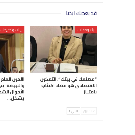
قد يعجبك ايضا
آراء ومقالات
بيانات وتصريحات
“مصنعك في بيتك”: التمكين
الأمين العام 
الاقتصادي هو مضاد اكتئاب
والنهضة: يج
بامتياز
الأحوال الشخ
يشكل…
السابق
التالي