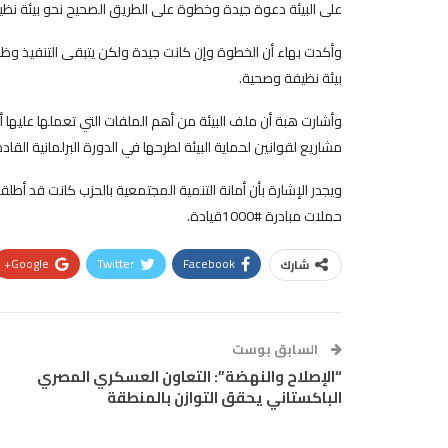
على البيئة دعوة جيدة وخطوة على الطريق الصحيح نحو بيئة نظي
وأكدت بهاء أن الخطوة وإن كانت جيدة ولكن يتبقى التنفيذ وظ
بيئة نظيفة وصحية.
وأشارت هبة أن ملف البيئة من أهم الملفات التي تعملها عليها أ
مشاريع لقوانين لحماية البيئة لطرحها في الدورة البرلمانية القاد
ويجدر الإشارة بأن أمانة التنمية المجتمعية بالحزب كانت قد
حملات مبادرة #1000قيادة.
Google+
Twitter
Facebook
شارك
السابق بوست
“الإصلاح والنهضة”: التعاون العسكري المصري
الباكستاني يحقق التوازن بالمنطقة