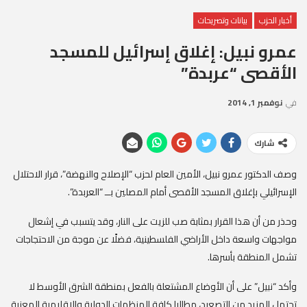
أخبار الحزب
بيانات وتصريحات
عمرو نبيل: إغلاق إسرائيل للمسجد
الأقصى “عربدة”
في
نوفمبر 1, 2014
شارك
وصف الدكتور عمرو نبيل، الأمين العام لحزب “الإصلاح والنهضة”، قرار الاحتلال
الإسرائيلي بإغلاق المسجد الأقصى أمام المصلين بــ “العربدة”.
وحذر من أن هذا القرار بمثابة صب للزيت على النار، وقد يتسبب في إشعال
مواجهات واسعة داخل الأراضي الفلسطينية، فضلًا عن موجة من الاحتجاجات
تشمل المنطقة بأسرها.
وأكد “نبيل” على أن الأوضاع المشتعلة بالفعل بمنطقة الشرق الأوسط لا
تحتمل المزيد من التصعيد، مطالبا كافة المنظمات الدولية والإقليمية المعنية