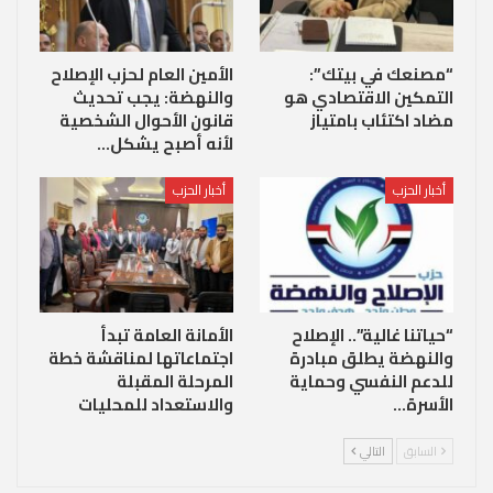
“مصنعك في بيتك”:
الأمين العام لحزب الإصلاح
التمكين الاقتصادي هو
والنهضة: يجب تحديث
مضاد اكتئاب بامتياز
قانون الأحوال الشخصية
لأنه أصبح يشكل…
أخبار الحزب
أخبار الحزب
“حياتنا غالية”.. الإصلاح
الأمانة العامة تبدأ
والنهضة يطلق مبادرة
اجتماعاتها لمناقشة خطة
للدعم النفسي وحماية
المرحلة المقبلة
الأسرة…
والاستعداد للمحليات
السابق
التالي