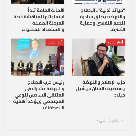
“حياتنا غالية”.. الإصلاح
الأمانة العامة تبدأ
والنهضة يطلق مبادرة
اجتماعاتها لمناقشة خطة
للدعم النفسي وحماية
المرحلة المقبلة
الأسرة…
والاستعداد للمحليات
أخبار الحزب
أخبار الحزب
حزب الإصلاح والنهضة
رئيس حزب الإصلاح
يستضيف الفنان ميشيل
والنهضة يشارك في
ميلاد
الملتقى السادس للوعي
المجتمعي ويؤكد أهمية
الاصطفاف…
السابق
التالي