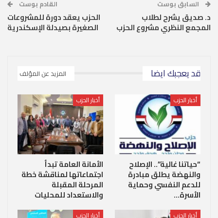
السابق بوست
القادم بوست
د. صديق يشرح لطلاب
الحزب يعقد دورة للمشروعات
المجمع النظري مشروع الحزب
الصغيرة بصيدلة الإسكندرية
قد يعجبك ايضا
المزيد عن المؤلف
أخبار الحزب
أخبار الحزب
“حياتنا غالية”.. الإصلاح
الأمانة العامة تبدأ
والنهضة يطلق مبادرة
اجتماعاتها لمناقشة خطة
للدعم النفسي وحماية
المرحلة المقبلة
الأسرة…
والاستعداد للمحليات
أخبار الحزب
أخبار الحزب