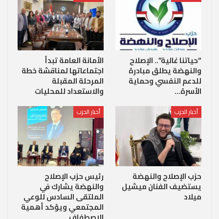
“حياتنا غالية”.. الإصلاح
الأمانة العامة تبدأ
والنهضة يطلق مبادرة
اجتماعاتها لمناقشة خطة
للدعم النفسي وحماية
المرحلة المقبلة
الأسرة…
والاستعداد للمحليات
أخبار الحزب
أخبار الحزب
حزب الإصلاح والنهضة
رئيس حزب الإصلاح
يستضيف الفنان ميشيل
والنهضة يشارك في
ميلاد
الملتقى السادس للوعي
المجتمعي ويؤكد أهمية
الاصطفاف…