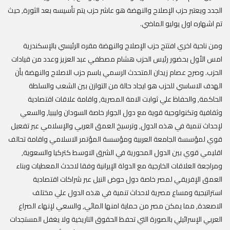
الجدد ويعتبر حزب الإصلاح والنهضة هو عاشر حزب يتم تأسيسه بعد الثورة, حيث
تم اشهاره اول يوليو الماضي.
ومن ناحية اخري افتتح حزب الإصلاح والنهضة مقره الرئيسي بالإسكندرية
امس الأول بحضور رئيس الحزب هشام مصطفي عبد العزيز وعدد من قيادات
الحزب. وصرح عصام زيدان المتحدث الرسمي باسم حزب الاصلاح والنهضة بأن
الهدف الاساسي للحزب هو ايجاد حالة من التوازن بين الشعب والسلطة
الحاكمة, والحفاظ علي ثوابت الامة المصرية, واقامة علاقات اقتصادية
وثقافية وتكنولوجية قوية مع دول الجوار خاصة السودان وليبيا, والسعي
لإحداث تنمية في هذه الدول, وترسيخ العمق العربي والإسلامي عبر تفعيل
قوي لمؤسسة الجامعة العربية ومؤسسة المؤتمر الاسلامي واقامة تحالف
اقليمي قوي بين الدول المحورية في الشرق الاوسط كتركيا والسعوية,
ومراجعة العلاقات الخارجية مع الدولة الإيرانية وفقا لاحدث المعطيات وبناء
العمق الإفريقي لمصر خاصة دول حوض النيل عبر شراكات اقتصادية
استراتيجية ومساع مصرية لاحداث تنمية في هذه الدول علي مختلف
الاصعدة, مما يمكن مصر من حماية امنها المائي, والسعي لإنهاء الصراع
العربي الإسرائيلي بالصورة التي تحفظ الحقوق التاريخية ولا يغفل المستجدات