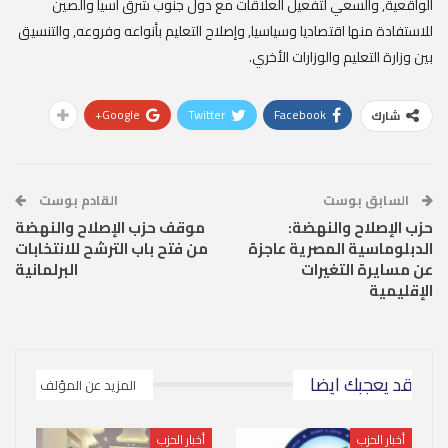
الواقعية, والسعي لتفعيل العلاقات مع دول جنوب شرق آسيا والصين
للاستفادة منها اقتصاديا وسياسيا, وإصلاح التعليم بأنواعه وفروعه, والتنسيق
بين وزارة التعليم والوزارات الأخري.
Google+
Twitter
Facebook
شارك
السابق بوست
القادم بوست
حزب الإصلاح والنهضة:
موقف حزب الإصلاح والنهضة
الدبلوماسية المصرية عاجزة
من فتح باب الترشح للانتخابات
عن مسايرة التغيرات
البرلمانية‏
الإقليمية
قد يعجبك ايضا
المزيد عن المؤلف
أخبار الحزب
أخبار الحزب