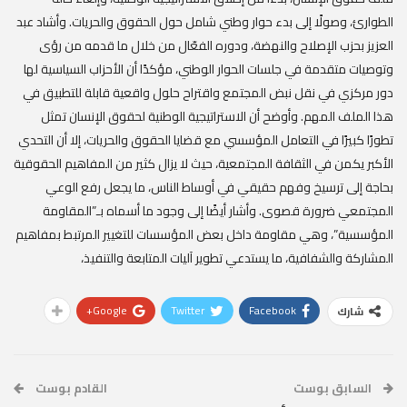
الطوارئ، وصولًا إلى بدء حوار وطني شامل حول الحقوق والحريات. وأشاد عبد
العزيز بحزب الإصلاح والنهضة، ودوره الفعّال من خلال ما قدمه من رؤى
وتوصيات متقدمة في جلسات الحوار الوطني، مؤكدًا أن الأحزاب السياسية لها
دور مركزي في نقل نبض المجتمع واقتراح حلول واقعية قابلة للتطبيق في
هذا الملف المهم. وأوضح أن الاستراتيجية الوطنية لحقوق الإنسان تمثل
تطورًا كبيرًا في التعامل المؤسسي مع قضايا الحقوق والحريات، إلا أن التحدي
الأكبر يكمن في الثقافة المجتمعية، حيث لا يزال كثير من المفاهيم الحقوقية
بحاجة إلى ترسيخ وفهم حقيقي في أوساط الناس، ما يجعل رفع الوعي
المجتمعي ضرورة قصوى. وأشار أيضًا إلى وجود ما أسماه بـ”المقاومة
المؤسسية”، وهي مقاومة داخل بعض المؤسسات للتغيير المرتبط بمفاهيم
المشاركة والشفافية، ما يستدعي تطوير آليات المتابعة والتنفيذ،
Google+
Twitter
Facebook
شارك
السابق بوست
القادم بوست