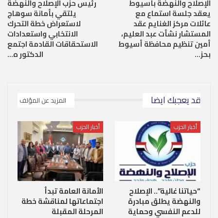
الإصلاح والنهضة بأسيوط
رئيس حزب الإصلاح والنهضة
يعقد جلسة استماع مع
يلتقي بأمانة سوهاج
عائلات مركز الغنايم عقد
لاستعراض خطة التحرك
المستشار نشأت عبد العليم،
الانتخابي واستعدادات
أمين تنظيم محافظة أسيوط
الاستحقاقات القادمة اجتمع
بحز…
الدكتور ه…
قد يعجبك ايضا
المزيد عن المؤلف
أخبار الحزب
أخبار الحزب
“حياتنا غالية”.. الإصلاح
الأمانة العامة تبدأ
والنهضة يطلق مبادرة
اجتماعاتها لمناقشة خطة
للدعم النفسي وحماية
المرحلة المقبلة