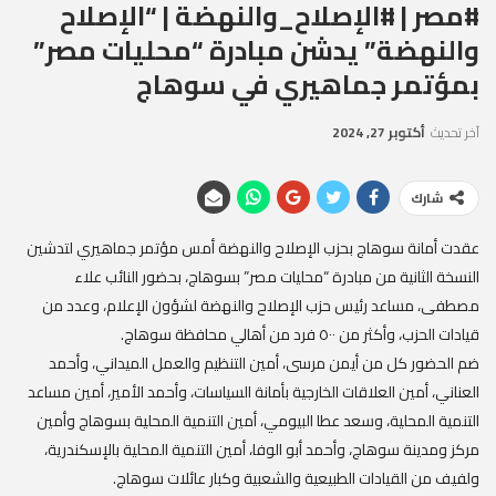
#مصر | #الإصلاح_والنهضة | “الإصلاح
والنهضة” يدشن مبادرة “محليات مصر”
بمؤتمر جماهيري في سوهاج
آخر تحديث
أكتوبر 27, 2024
شارك
عقدت أمانة سوهاج بحزب الإصلاح والنهضة أمس مؤتمر جماهيري لتدشين
النسخة الثانية من مبادرة “محليات مصر” بسوهاج، بحضور النائب علاء
مصطفى، مساعد رئيس حزب الإصلاح والنهضة لشؤون الإعلام، وعدد من
قيادات الحزب، وأكثر من ٥٠٠ فرد من أهالي محافظة سوهاج.
ضم الحضور كل من أيمن مرسى، أمين التنظيم والعمل الميداني، وأحمد
العناني، أمين العلاقات الخارجية بأمانة السياسات، وأحمد الأمير، أمين مساعد
التنمية المحلية، وسعد عطا البيومي، أمين التنمية المحلية بسوهاج وأمين
مركز ومدينة سوهاج، وأحمد أبو الوفا، أمين التنمية المحلية بالإسكندرية،
ولفيف من القيادات الطبيعية والشعبية وكبار عائلات سوهاج.