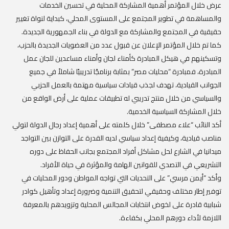
عرض خلال المؤتمر أهمية المشاركة المحلية في تحسين الخدمات
والمساهمة في تطوير المجتمع على المستوى المحلي، كبداية لنواة تغيير
حقيقية في المجتمع والمشاركة مع الدولة في بناء الجمهورية الجديدة.
كما تم خلال المؤتمر الإعلان عن قبول عدد من العضويات الجديدة بالحزب،
وتسكينهم في هيكل المبادرة كأمناء لجان وأمناء مساعدين للجان عمل
المبادرة، فمبادرة “محليات مصر” بمثابة برنامجًا تدريبيًا شاملاً في جميع
الجوانب القيادية، تهدف لجذب قيادات سياسية مهتمة بالعمل الحزبي
والسياسي من خلال منتج تدريبي له تطبيقات عملية على أرض الواقع من
خلال المشاركة السياسية الخدمية.
أكد النائب “علاء مصطفى” خلال كلمته على أهمية إعداد رجال الدولة لتولي
مناصب قيادية، وكيفية إعداد سياسي لديه القدرة على التوازن بين التواجد
ميدانيا في الشارع لحل مشاكل أفراد المجتمع بجانب الحفاظ على دوره
التشريعي في التصدي للقوانين الهامة والمؤثرة في حياة الأفراد.
وأكد “أيمن مرسي” على التحديات التي تواجه المواطن ودور المحليات في
توفير إطار مختلف وحقيقي لتحقيق التنمية وضرورة إعداد وتأهيل كوادر
شبابية قادرة على لخوض انتخابات المجالس المحلية وتزويدهم بالمعرفة
اللازمة لأداء دورهم المحلي بكفاءة.