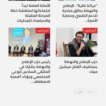
“حياتنا غالية”.. الإصلاح
الأمانة العامة تبدأ
والنهضة يطلق مبادرة
اجتماعاتها لمناقشة خطة
للدعم النفسي وحماية
المرحلة المقبلة
الأسرة…
والاستعداد للمحليات
أخبار الحزب
أخبار الحزب
حزب الإصلاح والنهضة
رئيس حزب الإصلاح
يستضيف الفنان ميشيل
والنهضة يشارك في
ميلاد
الملتقى السادس للوعي
المجتمعي ويؤكد أهمية
الاصطفاف…
السابق
التالي