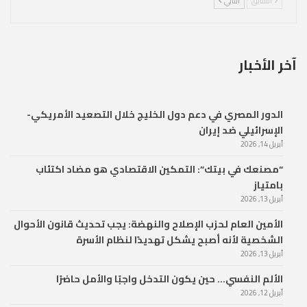
السابق
التالي
آخر الأخبار
الدور المصري في دعم دول الخليج خلال التصعيد الأمريكي-
الإسرائيلي ضد إيران
أبريل 14, 2026
“مصنعك في بيتك”: التمكين الاقتصادي هو مضاد اكتئاب
بامتياز
أبريل 13, 2026
الأمين العام لحزب الإصلاح والنهضة: يجب تحديث قانون الأحوال
الشخصية لأنه أصبح يشكل تهديدًا لنظام الأسرة
أبريل 13, 2026
الألم النفسي… حين يكون التدخل واجبًا والأمل حاضرًا
أبريل 12, 2026