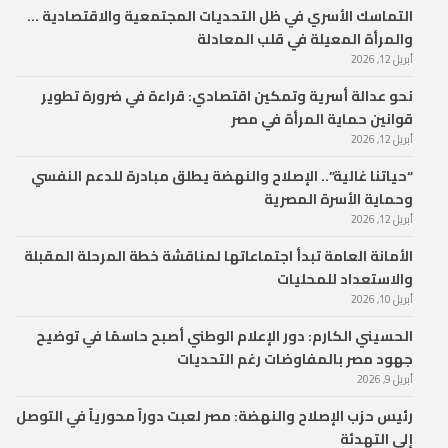
التماسك الأسري في ظل التحديات المجتمعية والاقتصادية …
والمرأة المعيلة في قلب المعادلة
أبريل 12, 2026
نحو عدالة أسرية وتمكين اقتصادي: قراءة في ضرورة تطوير
قوانين حماية المرأة في مصر
أبريل 12, 2026
“حياتنا غالية”.. الإصلاح والنهضة يطلق مبادرة للدعم النفسي
وحماية الأسرة المصرية
أبريل 12, 2026
الأمانة العامة تبدأ اجتماعاتها لمناقشة خطة المرحلة المقبلة
والاستعداد للمحليات
أبريل 10, 2026
الحسيني الكارم: دور الإعلام الوطني أصبح حاسمًا في توضيح
جهود مصر بالمفاوضات رغم التحديات
أبريل 9, 2026
رئيس حزب الإصلاح والنهضة: مصر لعبت دوراً محورياً في التوصل
إلى التهدئة