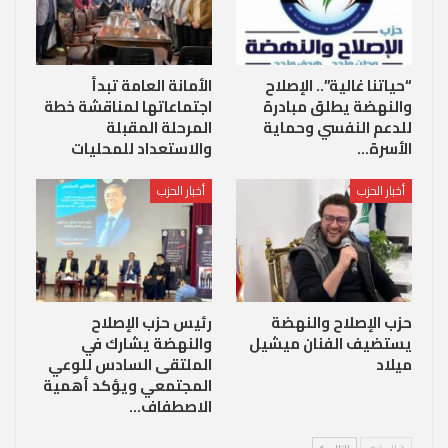
“حياتنا غالية”.. الإصلاح
الأمانة العامة تبدأ
والنهضة يطلق مبادرة
اجتماعاتها لمناقشة خطة
للدعم النفسي وحماية
المرحلة المقبلة
الأسرة…
والاستعداد للمحليات
أخبار الحزب
أخبار الحزب
حزب الإصلاح والنهضة
رئيس حزب الإصلاح
يستضيف الفنان ميشيل
والنهضة يشارك في
ميلاد
الملتقى السادس للوعي
المجتمعي ويؤكد أهمية
الاصطفاف…