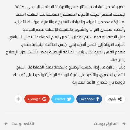
حضر وفد من قيادات حزب “الإصلاح والنهضة” الاحتفال الرسمي لطائفة
الإنجيلية لتقديم التهنئة للأخوة المسيحيين بمناسبة عيد القيامة المجيد،
بمشاركة عدد من الوزراء، والقيادات التنفيذية والأمنية، ورؤساء الأحزاب،
وأعضاء مجلسي النواب والشيوخ، بالكنيسة الإنجيلية بمصر الجديدة.
خلال الاحتفالية قدمت ريم القطان، الأمين العام المساعد للاتصال السياسي
بالحزب، التهنئة إلى القس أندريه زكي، رئيس الطائفة الإنجيلية بمصر.
وتقدم القس أندريه زكي، رئيس الطائفة الإنجيلية بمصر، بالشكر لحزب الإصلاح
والنهضة.
وتأتي الزيارة في إطار تمسك الإصلاح والنهضة بمبدأ الحفاظ على نسيج
الشعب المصري، والتأكيد على قوة الوحدة الوطنية وتأكيدا على تماسك
الروابط بين عنصري الأمة المصرية.
Google+
Twitter
Facebook
شارك
السابق بوست
القادم بوست