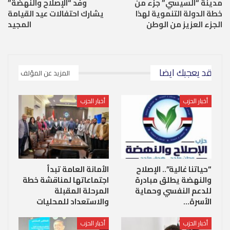
مدينة “السيسي” جزء من
وفد “الإصلاح والنهضة”
خطة الدولة التنموية لهذا
يشارك احتفالات عيد القيامة
الجزء العزيز من الوطن
المجيد
قد يعجبك ايضا
المزيد عن المؤلف
أخبار الحزب
أخبار الحزب
“حياتنا غالية”.. الإصلاح
الأمانة العامة تبدأ
والنهضة يطلق مبادرة
اجتماعاتها لمناقشة خطة
للدعم النفسي وحماية
المرحلة المقبلة
الأسرة…
والاستعداد للمحليات
أخبار الحزب
أخبار الحزب