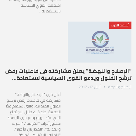
اجتمعت القوي السياسة
بالاسكندرية…
أنشطة الحزب
“الإصلاح والنهضة” يعلن مشاركته في فاعليات رفض
ترشح الفلول ويدعو القوى السياسية لاستعادة…
الإصلاح والنهضة
أبريل 12, 2012
أعلن حزب "الإصلاح والنهضة"
مشاركته في فاعليات رفض ترشيح
الفلول الميدانية، والتي ستقام غدًا
الجمعة. جاء ذلك خلال الاجتماع
الذي عقد اليوم بمقر حزب الوسط
بحضور أحزاب "الكرامة"، "الحرية
والعدالة"، "المصريين الأحرار"،
"التحالف الاشتراكي"،حركة…