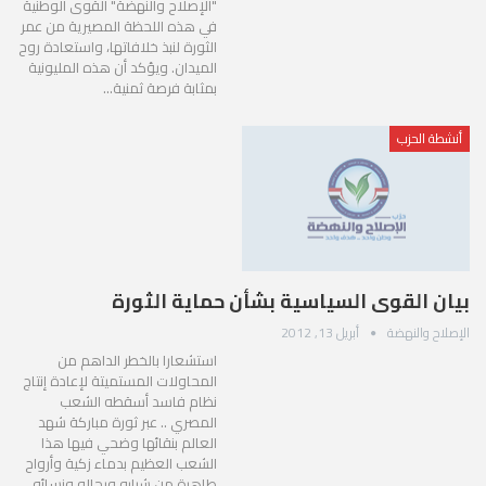
"الإصلاح والنهضة" القوى الوطنية
في هذه اللحظة المصيرية من عمر
الثورة لنبذ خلافاتها، واستعادة روح
الميدان. ويؤكد أن هذه المليونية
بمثابة فرصة ثمنية…
أنشطة الحزب
بيان القوى السياسية بشأن حماية الثورة
الإصلاح والنهضة
أبريل 13, 2012
استشعارا بالخطر الداهم من
المحاولات المستميتة لإعادة إنتاج
نظام فاسد أسقطه الشعب
المصري .. عبر ثورة مباركة شهد
العالم بنقائها وضحي فيها هذا
الشعب العظيم بدماء زكية وأرواح
طاهرة من شبابه ورجاله ونسائه