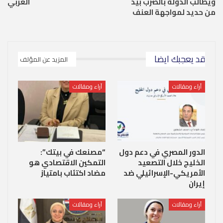
ويطالب الدولة بالضرب بيد
العربي
من حديد لمواجهة العنف
قد يعجبك ايضا
المزيد عن المؤلف
آراء ومقالات
آراء ومقالات
الدور المصري في دعم دول
“مصنعك في بيتك”:
الخليج خلال التصعيد
التمكين الاقتصادي هو
الأمريكي-الإسرائيلي ضد
مضاد اكتئاب بامتياز
إيران
آراء ومقالات
آراء ومقالات