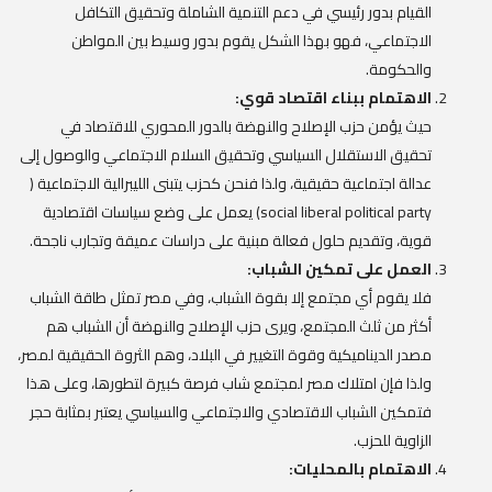
القيام بدور رئيسي في دعم التنمية الشاملة وتحقيق التكافل
الاجتماعي، فهو بهذا الشكل يقوم بدور وسيط بين المواطن
والحكومة.
الاهتمام ببناء اقتصاد قوي:
حيث يؤمن حزب الإصلاح والنهضة بالدور المحوري للاقتصاد في
تحقيق الاستقلال السياسي وتحقيق السلام الاجتماعي والوصول إلى
عدالة اجتماعية حقيقية، ولذا فنحن كحزب يتبنى الليبرالية الاجتماعية (
social liberal political party) يعمل على وضع سياسات اقتصادية
قوية، وتقديم حلول فعالة مبنية على دراسات عميقة وتجارب ناجحة.
العمل على تمكين الشباب:
فلا يقوم أي مجتمع إلا بقوة الشباب، وفي مصر تمثل طاقة الشباب
أكثر من ثلث المجتمع، ويرى حزب الإصلاح والنهضة أن الشباب هم
مصدر الديناميكية وقوة التغيير في البلاد، وهم الثروة الحقيقية لمصر،
ولذا فإن امتلاك مصر لمجتمع شاب فرصة كبيرة لتطورها، وعلى هذا
فتمكين الشباب الاقتصادي والاجتماعي والسياسي يعتبر بمثابة حجر
الزاوية للحزب.
الاهتمام بالمحليات: