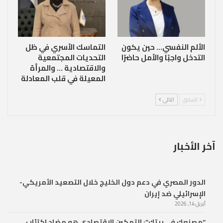
الألم النفسي… حين يكون
التماسك الأسري في ظل
التدخل واجبًا والأمل حاضرًا
التحديات المجتمعية
والاقتصادية … والمرأة
المعيلة في قلب المعادلة
السابق
التالي
آخر الأخبار
الدور المصري في دعم دول الخليج خلال التصعيد الأمريكي-
الإسرائيلي ضد إيران
أبريل 14, 2026
“مصنعك في بيتك”: التمكين الاقتصادي هو مضاد اكتئاب