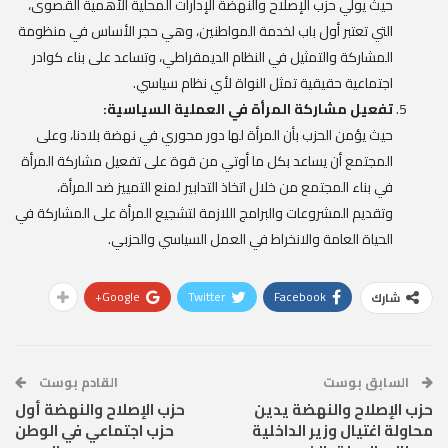
حيث يولي حزب الإصلاح والنهضة الإدارات المحلية الأهمية القصوى،
التي تعتبر أول باب لخدمة المواطنين، وهي حجر الأساس في منظومة
المشاركة والتمثيل في النظام الديمقراطي، وتساعد على بناء كوادر
اجتماعية حقيقية تمثل النواة لأي نظام سياسي.
تفعيل مشاركة المرأة في العملية السياسية:
حيث يؤمن الحزب بأن المرأة لها دور محوري في نهضة بلادنا، وعلى
المجتمع أن يساعد بكل ما أوتي من قوة على تفعيل مشاركة المرأة
في بناء المجتمع من خلال اتخاذ التدابير لمنع التمييز ضد المرأة،
وتقديم المشروعات والبرامج اللازمة لتشجيع المرأة على المشاركة في
الحياة العامة والانخراط في العمل السياسي والحزبي.
Google+
Twitter
Facebook
شارك
السابق بوست
القادم بوست
حزب الإصلاح والنهضة يدين
حزب الإصلاح والنهضة أول
محاولة اغتيال وزير الداخلية
حزب اجتماعي في الوطن