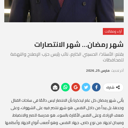
آراء ومقالات
شهر رمضان… شهر الانتصارات
بقلم: الأستاذ/ الحسيني الكارم، نائب رئيس حزب الإصلاح والنهضة
للمحافظات
آخر تحديث
مارس 25, 2026
شارك
يأتي شهر رمضان كل عام ليذكرنا بأن الانتصار ليس دائمًا في ساحات القتال
وحدها، بل يبدأ من داخل النفس. هو شهر ننتصر فيه على الشهوات، وعلى
ضعف الإرادة، وعلى النفس الأمّارة بالسوء. هو مدرسة للصبر والانضباط،
وميدان لجهاد من نوع خاص، جهاد النفس، وهو أصعب أنواع الجهاد وأعظمها