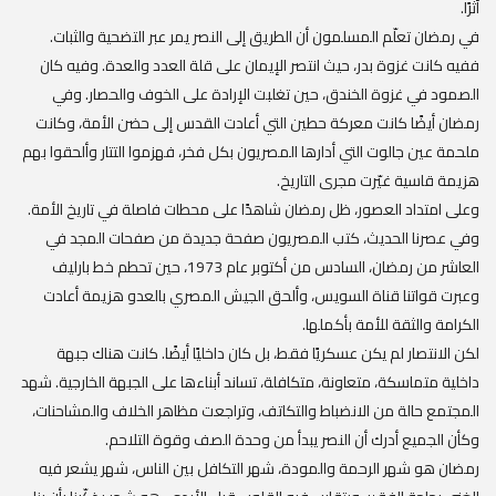
أثرًا.
في رمضان تعلّم المسلمون أن الطريق إلى النصر يمر عبر التضحية والثبات.
ففيه كانت غزوة بدر، حيث انتصر الإيمان على قلة العدد والعدة. وفيه كان
الصمود في غزوة الخندق، حين تغلبت الإرادة على الخوف والحصار. وفي
رمضان أيضًا كانت معركة حطين التي أعادت القدس إلى حضن الأمة، وكانت
ملحمة عين جالوت التي أدارها المصريون بكل فخر، فهزموا التتار وألحقوا بهم
هزيمة قاسية غيّرت مجرى التاريخ.
وعلى امتداد العصور، ظل رمضان شاهدًا على محطات فاصلة في تاريخ الأمة.
وفي عصرنا الحديث، كتب المصريون صفحة جديدة من صفحات المجد في
العاشر من رمضان، السادس من أكتوبر عام 1973، حين تحطم خط بارليف
وعبرت قواتنا قناة السويس، وألحق الجيش المصري بالعدو هزيمة أعادت
الكرامة والثقة للأمة بأكملها.
لكن الانتصار لم يكن عسكريًا فقط، بل كان داخليًا أيضًا. كانت هناك جبهة
داخلية متماسكة، متعاونة، متكافلة، تساند أبناءها على الجبهة الخارجية. شهد
المجتمع حالة من الانضباط والتكاتف، وتراجعت مظاهر الخلاف والمشاحنات،
وكأن الجميع أدرك أن النصر يبدأ من وحدة الصف وقوة التلاحم.
رمضان هو شهر الرحمة والمودة، شهر التكافل بين الناس، شهر يشعر فيه