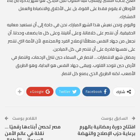
الغني بحاجة الفقير، ويتقارب فيه القلوب قبل الأيدي. هو شهر يذكّرنا بأن بناء
الأوطان لا يقوم فقط على القوة، بل على الأخلاق والانضباط والعمل
المشترك.
واليوم، ونحن نعيش هذا الشهر المبارك، نحن في حاجة إلى أن نستعيد معانيه
الحقيقية. أن ننتصر على خلافاتنا، وعلى أنانيتنا، وعلى كل ما يضعف وحدتنا. أن
نجعل من جهاد النفس منطلقًا لإصلاح الفرد والمجتمع، لأن الأمة التي تنتصر
على نفسها قادرة على أن تنتصر في كل الميادين.
رمضان شهر الانتصارات… انتصار في السماء حين تتنزل الرحمات، وانتصار في
الأرض حين تتوحد القلوب. ويبقى جهاد النفس هو البداية، وهو الطريق
الأصعب، لكنه الطريق الذي يصنع كل انتصار.
Google+
Twitter
Facebook
شارك
السابق بوست
القادم بوست
افتتاح دورة رمضانية بالهرم
مصر تحصن أبناءها رقميًا …
برعاية حزب الإصلاح والنهضة
نقلة في عالم الأمن
السيبراني للأطفال