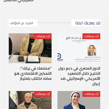
قد يعجبك ايضا
المزيد عن المؤلف
آراء ومقالات
آراء ومقالات
الدور المصري في دعم دول
“مصنعك في بيتك”:
الخليج خلال التصعيد
التمكين الاقتصادي هو
الأمريكي-الإسرائيلي ضد
مضاد اكتئاب بامتياز
إيران
آراء ومقالات
آراء ومقالات