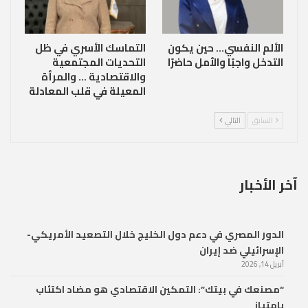
الألم النفسي… حين يكون
التماسك الأسري في ظل
التدخل واجبًا والأمل حاضرًا
التحديات المجتمعية
والاقتصادية … والمرأة
المعيلة في قلب المعادلة
السابق
التالي
آخر الأخبار
الدور المصري في دعم دول الخليج خلال التصعيد الأمريكي-
الإسرائيلي ضد إيران
أبريل 14, 2026
“مصنعك في بيتك”: التمكين الاقتصادي هو مضاد اكتئاب
بامتياز