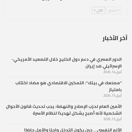
السابق
التالي
آخر الأخبار
الدور المصري في دعم دول الخليج خلال التصعيد الأمريكي-
الإسرائيلي ضد إيران
أبريل 14, 2026
“مصنعك في بيتك”: التمكين الاقتصادي هو مضاد اكتئاب
بامتياز
أبريل 13, 2026
الأمين العام لحزب الإصلاح والنهضة: يجب تحديث قانون الأحوال
الشخصية لأنه أصبح يشكل تهديدًا لنظام الأسرة
أبريل 13, 2026
الألم النفسي… حين يكون التدخل واجبًا والأمل حاضرًا