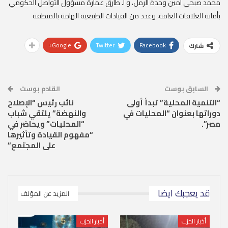
محمد صبحي أمين وحدة الرمل، و أ. طارق عمارة مسؤول التواصل الحكومي
بأمانة العلاقات العامة، وعدد من القيادات الطبيعية الهامة بالمنطقة
Google+
Twitter
Facebook
شارك
السابق بوست
القادم بوست
“التنمية المحلية” تبدأ أولى
نائب رئيس “الإصلاح
دوراتها بعنوان “المحليات في
والنهضة” يلتقي شباب
مصر”.
“المحليات” ويحاضر في
“مفهوم القيادة وتأثيرها
على المجتمع”
قد يعجبك ايضا
المزيد عن المؤلف
أخبار الحزب
أخبار الحزب