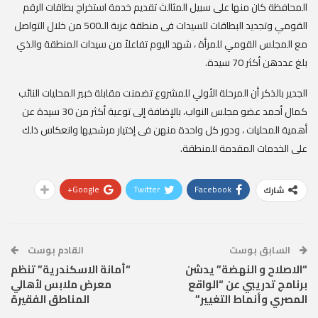
المحافظة كان منها على سبيل المثالث تقديم خدمة استخراج بطاقات الرقم
القومي وتجديد البطاقات للسيدات فى منطقة عزبة الـ500 من خلال التواصل
مع المجلس القومي للمرأة ، شهد اليوم تفاعلاً من سيدات المنطقة والذي
بلغ عددهن أكثر 70 سيدة.
الجدير بالذكر أن المرحلة الأولي للمشروع تضمنت مقابلة خبير المحليات النائب
كمال أحمد عضو مجلس النواب، بالإضافة إلى توعية أكثر من 30 سيدة عن
أهمية المحليات ، ودور كل واحدة منهن فى إختيار مرشحيها وانعكاس ذلك
على الخدمات المقدمة للمنطقة.
Google+
Twitter
Facebook
شارك
السابق بوست
القادم بوست
“الاصلاح و النهضة” يدشن
“أمانة الاسكندرية” تنظم
برنامج تدريبي عن “الواقع
معرض ملابس لأهالي
المصري وأنماط التغيير”
المناطق الفقيرة