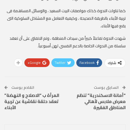
كما تناولت الندوة كذلك مواصفات البيت السعيد ، والوسائل المساهمة فى
تربية الأبناء بالطريقة الصحيحة ، وكيفية التعامل مع المشاكل السلوكية التى
يقع فيها الأبناء.
شهدت الندوة تفاعلاً كبيراً من سيدات المنطقة ، وتم الاتفاق على أن تعقد
سلسلة من الندوات الخاصة بالدعم النفسي لهن أسبوعياً.
Google+
Twitter
Facebook
شارك
السابق بوست
القادم بوست
“أمانة الاسكندرية” تنظم
المرأة ب “الاصلاح و النهضة”
معرض ملابس لأهالي
تعقد حلقة نقاشية عن تربية
المناطق الفقيرة
الأبناء