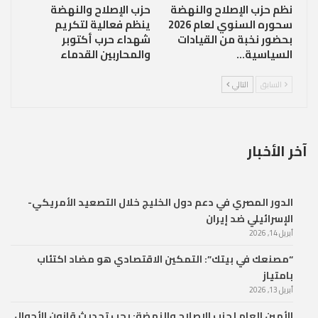
نظم حزب الإصلاح والنهضة
حزب الإصلاح والنهضة
سحوره السنوي لعام 2026
ينظم فعالية لتكريم
بحضور نخبة من القيادات
شهداء حرب أكتوبر
السياسية…
والمحاربين القدماء
السابق
التالي
آخر الأخبار
الدور المصري في دعم دول الخليج خلال التصعيد الأمريكي-
الإسرائيلي ضد إيران
أبريل 14, 2026
“مصنعك في بيتك”: التمكين الاقتصادي هو مضاد اكتئاب
بامتياز
أبريل 13, 2026
الأمين العام لحزب الإصلاح والنهضة: يجب تحديث قانون الأحوال