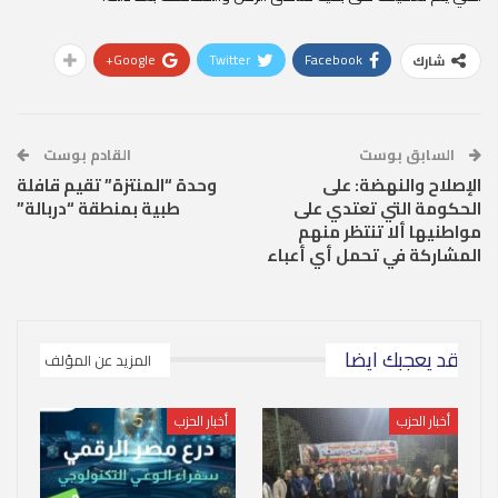
Google+
Twitter
Facebook
شارك
السابق بوست
القادم بوست
الإصلاح والنهضة: على
وحدة “المنتزة” تقيم قافلة
الحكومة التي تعتدي على
طبية بمنطقة “دربالة”
مواطنيها ألا تنتظر منهم
المشاركة في تحمل أي أعباء
قد يعجبك ايضا
المزيد عن المؤلف
أخبار الحزب
أخبار الحزب