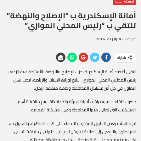
أنشطة الحزب
أمانة الإسكندرية ب “الإصلاح والنهضة”
تلتقي ب “رئيس المحلي الموازي”
آخر تحديث
فبراير 23, 2016
شارك
التقى أعضاء أمانة الإسكندرية بحزب الإصلاح والنهضة بالأستاذة هبة الزغبي،
رئيس المجلس المحلي الموازي، التابع لوزارة الشباب والرياضة، لبحث سبل
التعاون في حل أبرز مشاكل المحافظة وخاصة منطقة الرمل.
حضرت اللقاء د. مروة راشد، أمينة المرأة بالمحافظة، وتم مناقشة أهم
المشكلات التي تعاني منها المحافظة وهي مشكلة القمامة.
تم مناقشة بعض الحلول المقترحة للقضاء على هذه الظاهرة، بالتعاون مع
المواطنين والسعى إلى صناعة نموذج ناجح في حلها في منطقة شدس،
لكي يتم تعميمه على بقية مناطق الرمل والمحافظة بعد ذلك.