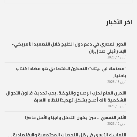
آخر الأخبار
الدور المصري في دعم دول الخليج خلال التصعيد الأمريكي-
الإسرائيلي ضد إيران
أبريل 14, 2026
“مصنعك في بيتك”: التمكين الاقتصادي هو مضاد اكتئاب
بامتياز
أبريل 13, 2026
الأمين العام لحزب الإصلاح والنهضة: يجب تحديث قانون الأحوال
الشخصية لأنه أصبح يشكل تهديدًا لنظام الأسرة
أبريل 13, 2026
الألم النفسي… حين يكون التدخل واجبًا والأمل حاضرًا
أبريل 12, 2026
التماسك الأسري في ظل التحديات المجتمعية والاقتصادية …