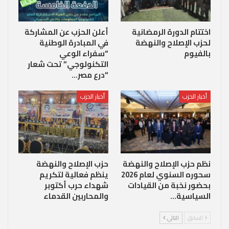
اختتام الدورة الرمضانية
أعلن الحزب عن المشاركة
لحزب الإصلاح والنهضة
في المبادرة الوطنية
بالفيوم
“سفراء الوعي
التكنولوجي” تحت شعار
“درع مصر…
أخبار الحزب
أخبار الحزب
نظم حزب الإصلاح والنهضة
حزب الإصلاح والنهضة
سحوره السنوي لعام 2026
ينظم فعالية لتكريم
بحضور نخبة من القيادات
شهداء حرب أكتوبر
السياسية…
والمحاربين القدماء
السابق
التالي