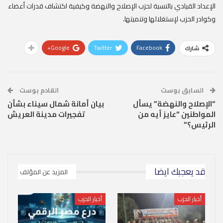
الإعداد القيادي بالنسبة لحزب الإصلاح والنهضة وكيفية اكتشاف قدرات أعضاء
وكوادر الحزب لإستغلالها وتنميتها.
Google+
Twitter
Facebook
شارك
السابق بوست
القادم بوست
“الإصلاح والنهضة” يسأل
بيان أمانة شمال سيناء بشأن
المواطنين “عايز أيه من
تفجيرات مدينة العريش
الرئيس؟”
قد يعجبك ايضا
المزيد عن المؤلف
أخبار الحزب
أخبار الحزب