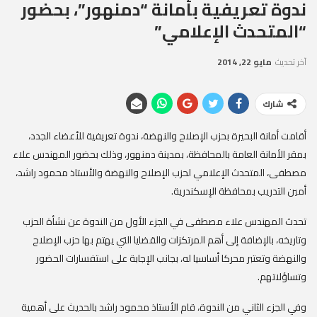
ندوة تعريفية بأمانة “دمنهور”، بحضور
“المتحدث الإعلامي”
آخر تحديث
مايو 22, 2014
شارك
أقامت أمانة البحيرة بحزب الإصلاح والنهضة، ندوة تعريفية للأعضاء الجدد،
بمقر الأمانة العامة بالمحافظة، بمدينة دمنهور، وذلك بحضور المهندس علاء
مصطفى، المتحدث الإعلامي لحزب الإصلاح والنهضة والأستاذ محمود راشد،
أمين التدريب بمحافظة الإسكندرية.
تحدث المهندس علاء مصطفى في الجزء الأول من الندوة عن نشأة الحزب
وتاريخه، بالإضافة إلى أهم المرتكزات والقضايا التي يهتم بها حزب الإصلاح
والنهضة وتعتبر محركا أساسيا له، بجانب الإجابة على استفسارات الحضور
وتساؤلاتهم.
وفي الجزء الثاني من الندوة، قام الأستاذ محمود راشد بالحديث على أهمية