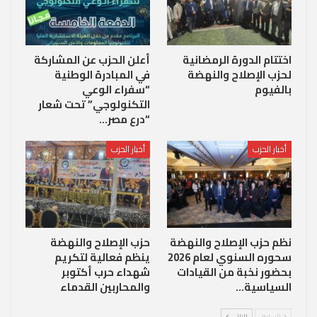
اختتام الدورة الرمضانية
أعلن الحزب عن المشاركة
لحزب الإصلاح والنهضة
في المبادرة الوطنية
بالفيوم
“سفراء الوعي
التكنولوجي” تحت شعار
“درع مصر…
أخبار الحزب
أخبار الحزب
نظم حزب الإصلاح والنهضة
حزب الإصلاح والنهضة
سحوره السنوي لعام 2026
ينظم فعالية لتكريم
بحضور نخبة من القيادات
شهداء حرب أكتوبر
السياسية…
والمحاربين القدماء
السابق
التالي