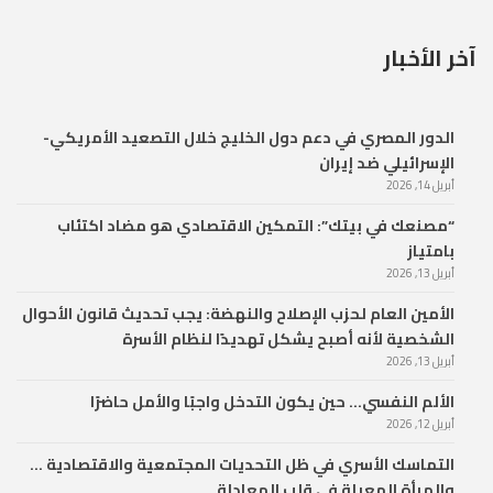
آخر الأخبار
الدور المصري في دعم دول الخليج خلال التصعيد الأمريكي-
الإسرائيلي ضد إيران
أبريل 14, 2026
“مصنعك في بيتك”: التمكين الاقتصادي هو مضاد اكتئاب
بامتياز
أبريل 13, 2026
الأمين العام لحزب الإصلاح والنهضة: يجب تحديث قانون الأحوال
الشخصية لأنه أصبح يشكل تهديدًا لنظام الأسرة
أبريل 13, 2026
الألم النفسي… حين يكون التدخل واجبًا والأمل حاضرًا
أبريل 12, 2026
التماسك الأسري في ظل التحديات المجتمعية والاقتصادية …
والمرأة المعيلة في قلب المعادلة