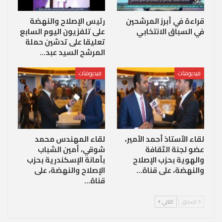
قراءة في أبرز المرشحين
رئيس الإصلاح والنهضة
في السباق الانتخابي
على تلفزيون اليوم السابع
تعليقا على تدشين حملة
المرشح السيد عبد…
فيديوهات
فيديوهات
لقاء الأستاذ أحمد الأمير،
لقاء المهندس محمد
عضو لجنة الثقافة
شوقي، أمين الشباب
والهوية بحزب الإصلاح
بأمانة الإسكندرية بحزب
والنهضة، على قناة…
الإصلاح والنهضة، على
قناة…
السابق
التالي