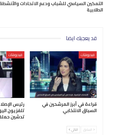
التمكين السياسي للشباب ودعم الاتحادات والأنشطة
الطلابية
قد يعجبك ايضا
فيديوهات
فيديوهات
قراءة في أبرز المرشحين في
رئيس الإصلا
السباق الانتخابي
تلفزيون اليو
تدشين حملة 
السابق
التالي