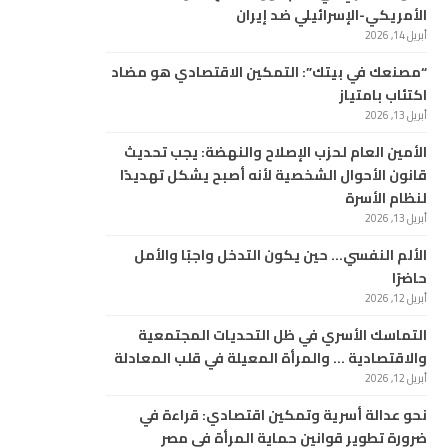
الأمريكي-الإسرائيلي ضد إيران
أبريل 14, 2026
“مصنعك في بيتك”: التمكين الاقتصادي هو مضاد
اكتئاب بامتياز
أبريل 13, 2026
الأمين العام لحزب الإصلاح والنهضة: يجب تحديث
قانون الأحوال الشخصية لأنه أصبح يشكل تهديدًا
لنظام الأسرة
أبريل 13, 2026
الألم النفسي… حين يكون التدخل واجبًا والأمل
حاضرًا
أبريل 12, 2026
التماسك الأسري في ظل التحديات المجتمعية
والاقتصادية … والمرأة المعيلة في قلب المعادلة
أبريل 12, 2026
نحو عدالة أسرية وتمكين اقتصادي: قراءة في
ضرورة تطوير قوانين حماية المرأة في مصر